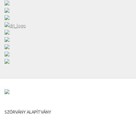
SZÓRVÁNY ALAPÍTVÁNY
Románia, Temesvár, Putna utca, 7.
Irányítószám 300593
tel: +40-356-446516 fax: +40-356-446516