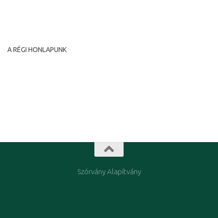
e-mail: diasporatm@rdstm.ro
A RÉGI HONLAPUNK
A régi honlapunkat archíváltuk és megőrzésre maradt a
következő címen:
www.diasporatm.ro/regi
Szórvány Alapítvány