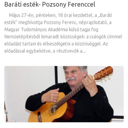
Baráti esték- Pozsony Ferenccel
Május 27-én, pénteken, 18 órai kezdettel, a „Baráti
esték” meghívottja Pozsony Ferenc, néprajzkutató, a
Magyar Tudományos Akadémia külső tagja fog
Nemzetépítésből kimaradt közösségek: a csángók címmel
előadást tartani és elbeszélgetni a közönséggel. Az
előadással egybekötve, a résztvevők a...