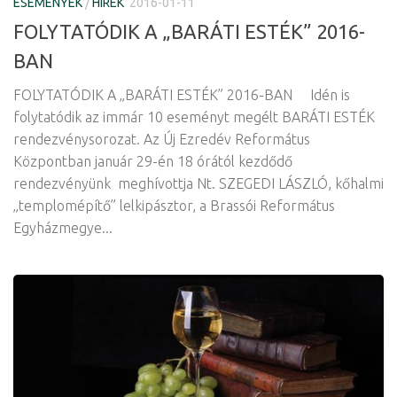
ESEMÉNYEK
/
HÍREK
2016-01-11
FOLYTATÓDIK A „BARÁTI ESTÉK” 2016-
BAN
FOLYTATÓDIK A „BARÁTI ESTÉK” 2016-BAN Idén is
folytatódik az immár 10 eseményt megélt BARÁTI ESTÉK
rendezvénysorozat. Az Új Ezredév Református
Központban január 29-én 18 órától kezdődő
rendezvényünk meghívottja Nt. SZEGEDI LÁSZLÓ, kőhalmi
„templomépítő” lelkipásztor, a Brassói Református
Egyházmegye...