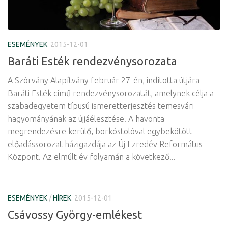
ESEMÉNYEK
2015-12-01
Baráti Esték rendezvénysorozata
A Szórvány Alapítvány február 27-én, indította útjára
Baráti Esték című rendezvénysorozatát, amelynek célja a
szabadegyetem típusú ismeretterjesztés temesvári
hagyományának az újjáélesztése. A havonta
megrendezésre kerülő, borkóstolóval egybekötött
előadássorozat házigazdája az Új Ezredév Református
Központ. Az elmúlt év folyamán a következő...
ESEMÉNYEK
/
HÍREK
2015-12-01
Csávossy György-emlékest