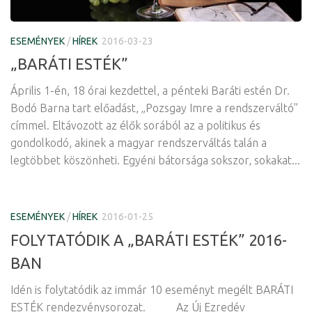
ESEMÉNYEK
/
HÍREK
2016-03-23
„BARÁTI ESTÉK”
Április 1-én, 18 órai kezdettel, a pénteki Baráti estén Dr.
Bodó Barna tart előadást, „Pozsgay Imre a rendszerváltó”
címmel. Eltávozott az élők sorából az a politikus és
gondolkodó, akinek a magyar rendszerváltás talán a
legtöbbet köszönheti. Egyéni bátorsága sokszor, sokakat...
ESEMÉNYEK
/
HÍREK
2016-01-25
FOLYTATÓDIK A „BARÁTI ESTÉK” 2016-
BAN
Idén is folytatódik az immár 10 eseményt megélt BARÁTI
ESTÉK rendezvénysorozat. Az Új Ezredév