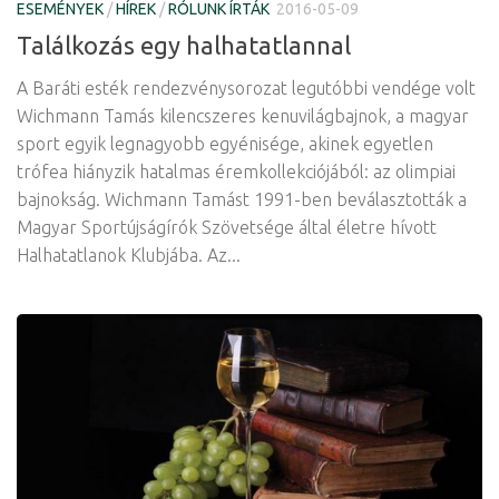
ESEMÉNYEK
/
HÍREK
/
RÓLUNK ÍRTÁK
2016-05-09
Találkozás egy halhatatlannal
A Baráti esték rendezvénysorozat legutóbbi vendége volt
Wichmann Tamás kilencszeres kenuvilágbajnok, a magyar
sport egyik legnagyobb egyénisége, akinek egyetlen
trófea hiányzik hatalmas éremkollekciójából: az olimpiai
bajnokság. Wichmann Tamást 1991-ben beválasztották a
Magyar Sportújságírók Szövetsége által életre hívott
Halhatatlanok Klubjába. Az...