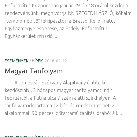
Református Központban január 29-én 18 órától kezdődő
rendezvényünk meghívottja Nt. SZEGEDI LÁSZLÓ, kőhalmi
„templomépítő” lelkipásztor, a Brassói Református
Egyházmegye esperese, az Erdélyi Református
Egyházkerület missziói...
ESEMÉNYEK
/
HÍREK
2016-01-12
Magyar Tanfolyam
A temesvári Szórvány Alapítvány újabb, két
kezdőszintű, 3 hónapos magyar tanfolyamot indít
februártól, a Putna utca 7 szám alatti székhelyén. A
tanfolyam időtartama 12 hét, és rendszerint heti 2
alkalommal, 90 perces időtartamú tanítási órából áll....