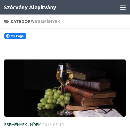
Szórvány Alapítvány
Skip to content
CATEGORY:
ESEMÉNYEK
ESEMÉNYEK
/
HÍREK
2016-05-19