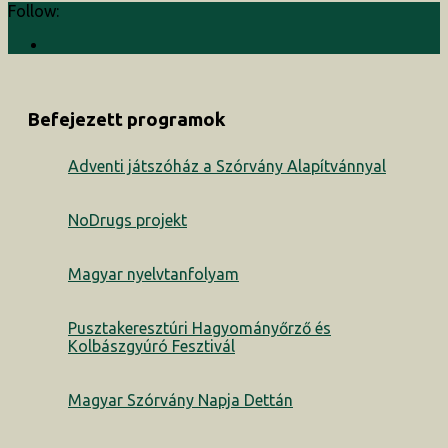
Follow:
Befejezett programok
Adventi játszóház a Szórvány Alapítvánnyal
NoDrugs projekt
Magyar nyelvtanfolyam
Pusztakeresztúri Hagyományőrző és
Kolbászgyúró Fesztivál
Magyar Szórvány Napja Dettán