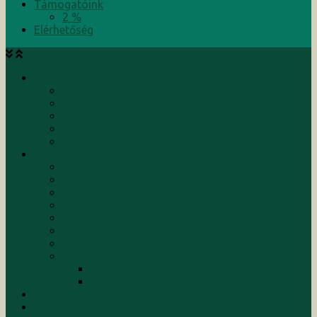
Támogatóink
2 %
Elérhetőség
Bemutatkozunk
Alapítók
Küldetés
Kuratórium
Munkatársak
Rólunk írták
Tevékenységeink
Hírek
Események
Aktuális programok
Befejezett programok
Konferenciák
Kutatások
Képzések/Tanfolyamok
Szolgáltatások
Tanácsadás
Menedzsment
Kiadványaink
Támogatóink