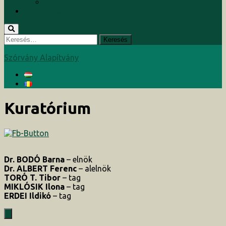
2 %
Elérhetőség
Keresés:
Szórvány Alapítvány
Kuratórium
Dr. BODÓ Barna
– elnök
Dr. ALBERT Ferenc
– alelnök
TORÓ T. Tibor
– tag
MIKLÓSIK Ilona
– tag
ERDEI Ildikó
– tag