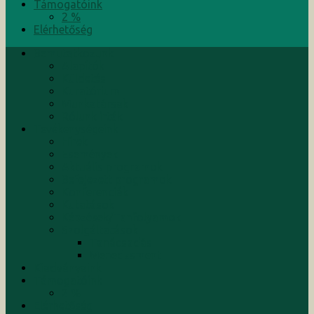
Támogatóink
2 %
Elérhetőség
Bemutatkozunk
Alapítók
Küldetés
Kuratórium
Munkatársak
Rólunk írták
Tevékenységeink
Hírek
Események
Aktuális programok
Befejezett programok
Konferenciák
Kutatások
Képzések/Tanfolyamok
Szolgáltatások
Tanácsadás
Menedzsment
Kiadványaink
Támogatóink
2 %
Elérhetőség