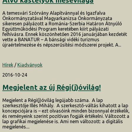
Alvó kastélyok mesevilága
A temesvári Szórvány Alapítvánnyal és Igazfalva
Önkormányzatával Magyarkanizsa Önkormányzata
sikeresen pályázott a Románia-Szerbia Határon Átnyúló
Együttműködési Program keretében kiírt pályázati
felhívásra. Ennek köszönhetően 2016 januárjában kezdetét
vette a BANATUR – A bánsági vidéki turizmus
újraértelmezése és népszerűsítési módszerei projekt. A...
Hírek
/
Kiadványok
2016-10-24
Megjelent az új Régi(j)óvilág!
Megjelent a Régi(j)óvilág legújabb száma. A lap
szerkesztője Illés Mihály. A szerkesztő-váltás kihatott a lap
koncepciójára is – ezt olvasóink minden bizonnyal érzékelik,
és reményeink szerint pozitívan fogják értékelni. Változott a
lap grafikai megjelenése is. Ami nem változott: a digitális
megjelenés....