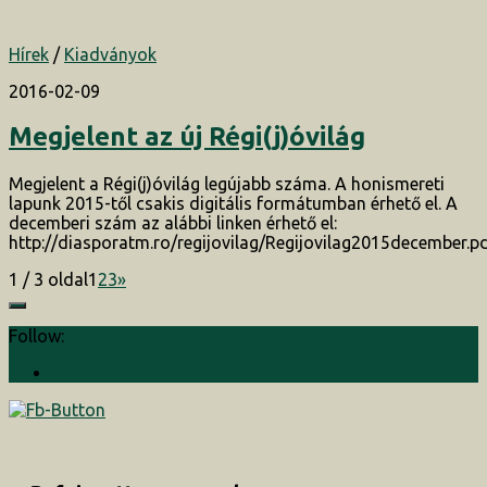
Hírek
/
Kiadványok
2016-02-09
Megjelent az új Régi(j)óvilág
Megjelent a Régi(j)óvilág legújabb száma. A honismereti
lapunk 2015-től csakis digitális formátumban érhető el. A
decemberi szám az alábbi linken érhető el:
http://diasporatm.ro/regijovilag/Regijovilag2015december.p
1 / 3 oldal
1
2
3
»
Follow: