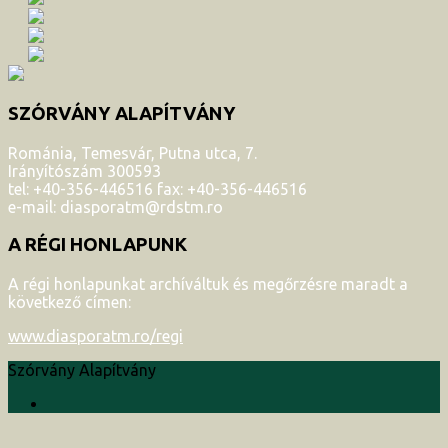
SZÓRVÁNY ALAPÍTVÁNY
Románia, Temesvár, Putna utca, 7.
Irányítószám 300593
tel: +40-356-446516 fax: +40-356-446516
e-mail: diasporatm@rdstm.ro
A RÉGI HONLAPUNK
A régi honlapunkat archíváltuk és megőrzésre maradt a
következő címen:
www.diasporatm.ro/regi
Szórvány Alapítvány