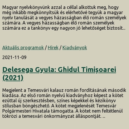
Magyar nyelvkönyvünk azzal a céllal alkottuk meg, hogy
még inkább megkönnyítsük és elérhetővé tegyük a magyar
nyelv tanulását a vegyes házasságban élő román személyek
számára. A vegyes házasságban élő román személyek
számára ez a tankönyv egy nagyon jó lehetőséget biztosít...
Aktuális programok
/
Hírek
/
Kiadványok
2021-11-09
Delesega Gyula: Ghidul Timișoarei
(2021)
Megjelent a Temesvári kalauz román fordításának második
kiadása. Az első román nyelvű kiadványhoz képest a kötet
ezúttal új szerkesztésben, színes képekkel és kézikönyv
stílusban böngészhető. A kötet megjelenését Temesvár
Polgármesteri Hivatala támogatta. A kötet nem feltétlenül
tökrözi a temesvári önkormányzat álláspontját. ...