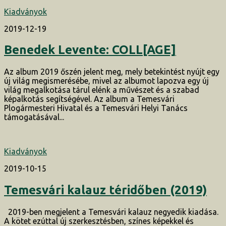
Kiadványok
2019-12-19
Benedek Levente: COLL[AGE]
Az album 2019 őszén jelent meg, mely betekintést nyújt egy
új világ megismerésébe, mivel az albumot lapozva egy új
világ megalkotása tárul elénk a művészet és a szabad
képalkotás segítségével. Az album a Temesvári
Plogármesteri Hivatal és a Temesvári Helyi Tanács
támogatásával...
Kiadványok
2019-10-15
Temesvári kalauz téridőben (2019)
2019-ben megjelent a Temesvári kalauz negyedik kiadása.
A kötet ezúttal új szerkesztésben, színes képekkel és