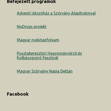
Befejezett programok
Adventi játszóház a Szórvány Alapítvánnyal
NoDrugs projekt
Magyar nyelvtanfolyam
Pusztakeresztúri Hagyományőrző és
Kolbászgyúró Fesztivál
Magyar Szórvány Napja Dettán
Facebook