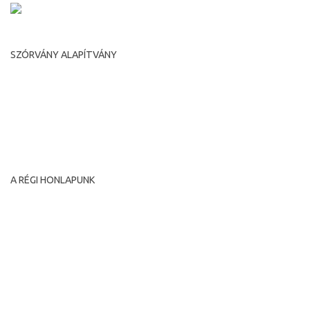
SZÓRVÁNY ALAPÍTVÁNY
Románia, Temesvár, Putna utca, 7.
Irányítószám 300593
tel: +40-356-446516 fax: +40-356-446516
e-mail: diasporatm@rdstm.ro
A RÉGI HONLAPUNK
A régi honlapunkat archíváltuk és megőrzésre maradt a
következő címen:
www.diasporatm.ro/regi