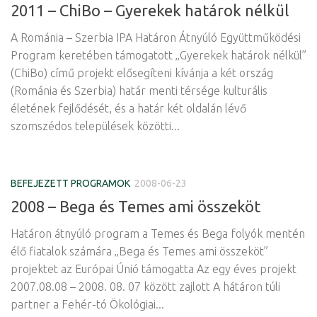
2011 – ChiBo – Gyerekek határok nélkül
A Románia – Szerbia IPA Határon Átnyúló Együttműködési
Program keretében támogatott „Gyerekek határok nélkül”
(ChiBo) című projekt elősegíteni kívánja a két ország
(Románia és Szerbia) határ menti térsége kulturális
életének fejlődését, és a határ két oldalán lévő
szomszédos települések közötti...
BEFEJEZETT PROGRAMOK
2008-06-23
2008 – Bega és Temes ami összeköt
Határon átnyúló program a Temes és Bega folyók mentén
élő fiatalok számára „Bega és Temes ami összeköt”
projektet az Európai Únió támogatta Az egy éves projekt
2007.08.08 – 2008. 08. 07 között zajlott A hátáron túli
partner a Fehér-tó Ökológiai...