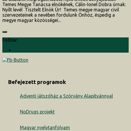
Temes Megye Tanácsa elnökének, Călin-Ionel Dobra úrnak:
Nyílt levél Tisztelt Elnök Úr! Temes megye magyar civil
szervezeteinek a nevében fordulunk Önhöz, éspedig a
megye magyar közösségei...
Follow:
Befejezett programok
Adventi játszóház a Szórvány Alapítvánnyal
NoDrugs projekt
Magyar nyelvtanfolyam