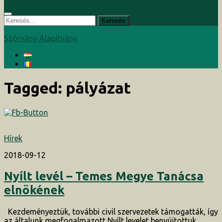
Keresés:
Szórvány Alapítvány
Tagged:
pályázat
Hírek
2018-09-12
Nyílt levél – Temes Megye Tanácsa
elnökének
Kezdeményeztük, további civil szervezetek támogatták, így
az általunk megfogalmazott Nyílt levelet benyújtottuk