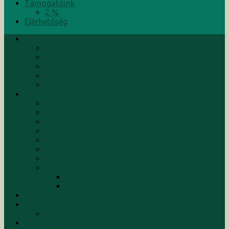
Támogatóink
2 %
Elérhetőség
Bemutatkozunk
Alapítók
Küldetés
Kuratórium
Munkatársak
Rólunk írták
Tevékenységeink
Hírek
Események
Aktuális programok
Befejezett programok
Konferenciák
Kutatások
Képzések/Tanfolyamok
Szolgáltatások
Tanácsadás
Menedzsment
Kiadványaink
Támogatóink
2 %
Elérhetőség