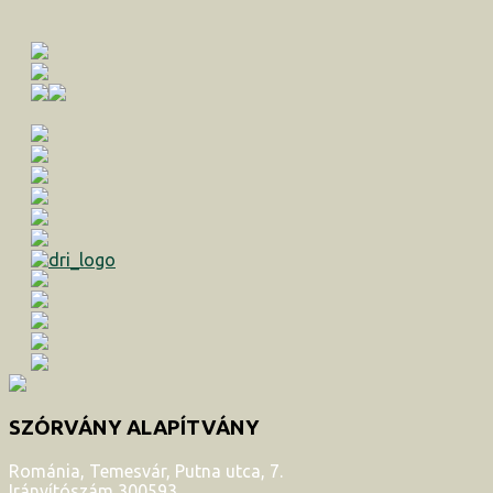
SZÓRVÁNY ALAPÍTVÁNY
Románia, Temesvár, Putna utca, 7.
Irányítószám 300593