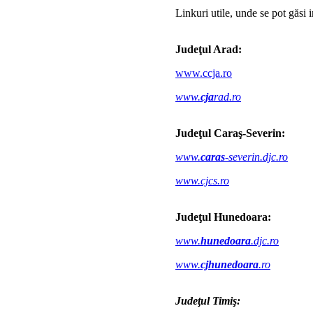
Linkuri utile, unde se pot găsi 
Judeţul Arad:
www.ccja.ro
www.
cja
rad.ro
Judeţul Caraş-Severin:
www.
caras
-severin.djc.ro
www.cjcs.ro
Judeţul Hunedoara:
www.
hunedoara
.djc.ro
www.
cjhunedoara
.ro
Judeţul Timiş: