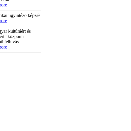
more
tikai ügyintézõ képzés
more
yar kultúráért és
ért” központi
ti felhívás
more