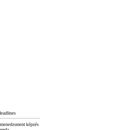
deadlines
tmenedzsment képzés
ereda