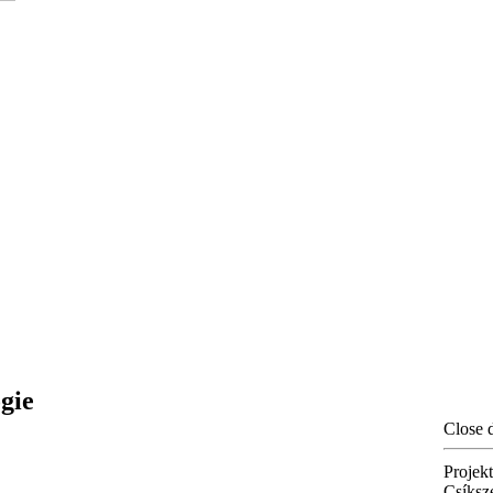
gie
Close 
Projek
Csíksz