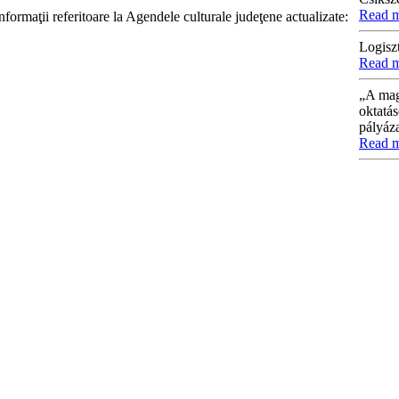
Read 
informaţii referitoare la Agendele culturale judeţene actualizate:
Logisz
Read 
„A mag
oktatás
pályáza
Read 