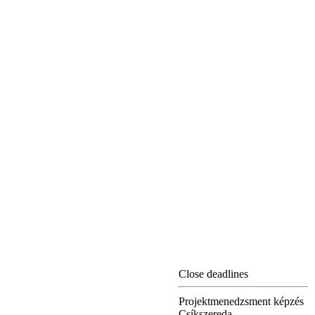
Close deadlines
Projektmenedzsment képzés
Csíkszereda