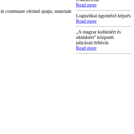
Read more
 in continuare oferind spaţiu, materiale
Logisztikai ügyintézõ képzés
Read more
„A magyar kultúráért és
oktatásért” központi
pályázati felhívás
Read more