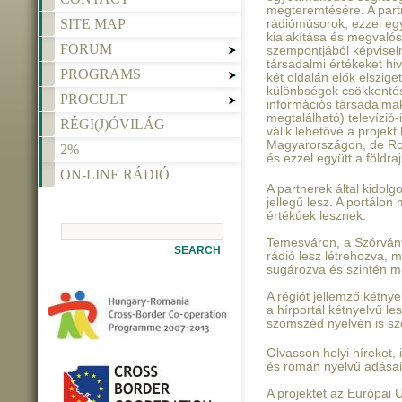
megteremtésére. A part
SITE MAP
rádiómúsorok, ezzel eg
kialakítása és megvalós
FORUM
szempontjából képviseln
társadalmi értékeket hiv
PROGRAMS
két oldalán élők elszige
különbségek csökkentés
PROCULT
információs társadalmak
megtalálható) televízió-
RÉGI(J)ÓVILÁG
válik lehetővé a projek
Magyarországon, de Rom
2%
és ezzel együtt a földraj
ON-LINE RÁDIÓ
A partnerek által kidolg
jellegű lesz. A portálon 
értékúek lesznek.
Temesváron, a Szórvány 
SEARCH
rádió lesz létrehozva, 
sugározva és szintén me
A régiót jellemző kétnye
a hírportál kétnyelvű le
szomszéd nyelvén is szó
Olvasson helyi híreket, 
és román nyelvű adásai
A projektet az Európai 