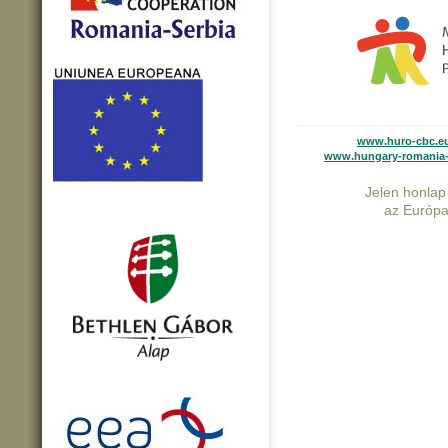
www.huro-cbc.e
www.hungary-romania-
Jelen honlap 
az Európai