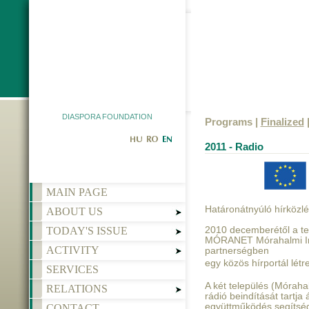
DIASPORA FOUNDATION
Programs |
Finalized
|
2011 - Radio
MAIN PAGE
Határonátnyúló hírközlé
ABOUT US
TODAY'S ISSUE
2010 decemberétől a te
MÓRANET Mórahalmi Inf
ACTIVITY
partnerségben
egy közös hírportál lét
SERVICES
A két település (Móraha
RELATIONS
rádió beindítását tartja
együttműködés segítség
CONTACT