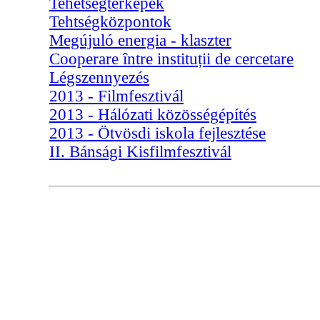
Tehetségtérképek
Tehtségközpontok
Megújuló energia - klaszter
Cooperare între instituții de cercetare
Légszennyezés
2013 - Filmfesztivál
2013 - Hálózati közösségépítés
2013 - Ötvösdi iskola fejlesztése
II. Bánsági Kisfilmfesztivál