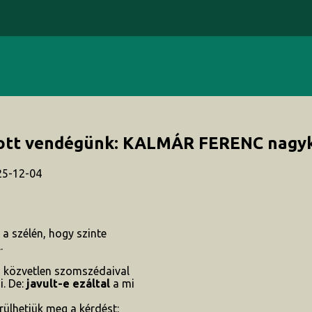
ívott vendégünk: KALMÁR FERENC nagy
25-12-04
 a szélén, hogy szinte
.
g közvetlen szomszédaival
. De:
javult-e ezáltal
a mi
rülhetjük meg a kérdést: