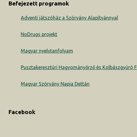
Befejezett programok
Adventi játszóház a Szórvány Alapítvánnyal
NoDrugs projekt
Magyar nyelvtanfolyam
Pusztakeresztúri Hagyományőrző és Kolbászgyúró Fe
Magyar Szórvány Napja Dettán
Facebook