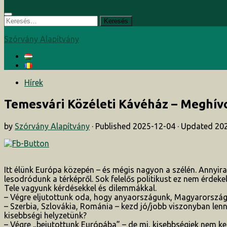
Keresés:
Szórvány Alapítvány
Hírek
Temesvári Közéleti Kávéház – Megh
by
Szórvány Alapítvány
· Published
2025-12-04
· Updated
20
Itt élünk Európa közepén – és mégis nagyon a szélén. Annyira
lesodródunk a térképről. Sok felelős politikust ez nem érdekel
Tele vagyunk kérdésekkel és dilemmákkal.
– Végre eljutottunk oda, hogy anyaországunk, Magyarorszá
– Szerbia, Szlovákia, Románia – kezd jó/jobb viszonyban lenni
kisebbségi helyzetünk?
– Végre „bejutottunk Európába” – de mi, kisebbségiek nem ke