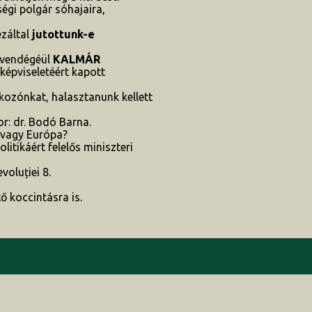
ségi polgár sóhajaira,
ezáltal
jutottunk-e
k vendégéül
KALMÁR
képviseletéért kapott
kozónkat, halasztanunk kellett
r: dr. Bodó Barna.
 vagy Európa?
itikáért felelős miniszteri
oluției 8.
ő koccintásra is.