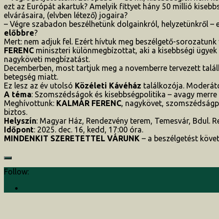
ezt az Európát akartuk? Amelyik fittyet hány 50 millió kisebb
elvárásaira, (elvben létező) jogaira?
– Végre szabadon beszélhetünk dolgainkról, helyzetünkről – 
előbbre
?
Mert: nem adjuk fel. Ezért hívtuk meg beszélgető-sorozatun
FERENC
miniszteri különmegbízottat, aki a kisebbségi ügyek 
nagyköveti megbízatást.
Decemberben, most tartjuk meg a novemberre tervezett talál
betegség miatt.
Ez lesz az év utolsó
Közéleti Kávéház
találkozója. Moderáto
A téma
: Szomszédságok és kisebbségpolitika – avagy merre
Meghívottunk:
KALMÁR FERENC
, nagykövet, szomszédságpol
biztos.
Helyszín
: Magyar Ház, Rendezvény terem, Temesvár, Bdul. Rev
Időpont
: 2025. dec. 16, kedd, 17:00 óra.
MINDENKIT SZERETETTEL VÁRUNK
– a beszélgetést követ
Follow: