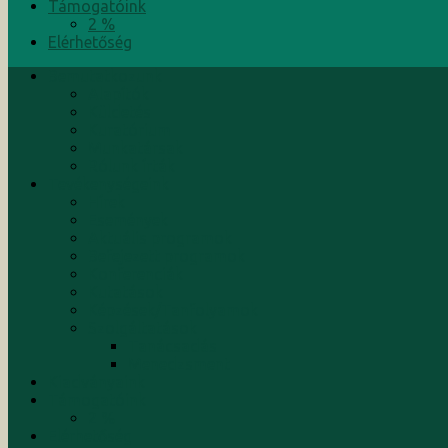
Támogatóink
2 %
Elérhetőség
Bemutatkozunk
Alapítók
Küldetés
Kuratórium
Munkatársak
Rólunk írták
Tevékenységeink
Hírek
Események
Aktuális programok
Befejezett programok
Konferenciák
Kutatások
Képzések/Tanfolyamok
Szolgáltatások
Tanácsadás
Menedzsment
Kiadványaink
Támogatóink
2 %
Elérhetőség