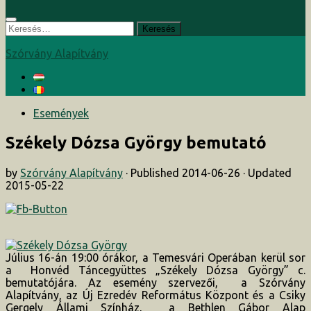
Keresés:
Szórvány Alapítvány
Események
Székely Dózsa György bemutató
by
Szórvány Alapítvány
· Published
2014-06-26
· Updated
2015-05-22
Július 16-án 19:00 órákor, a Temesvári Operában kerül sor
a Honvéd Táncegyüttes „Székely Dózsa György” c.
bemutatójára. Az esemény szervezői, a Szórvány
Alapítvány, az Új Ezredév Református Központ és a Csiky
Gergely Állami Színház, a Bethlen Gábor Alap