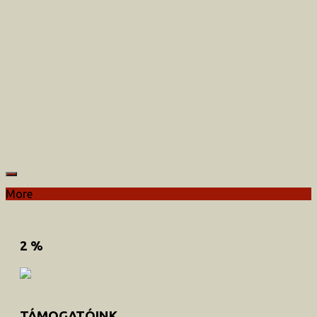
More
2 %
TÁMOGATÓINK