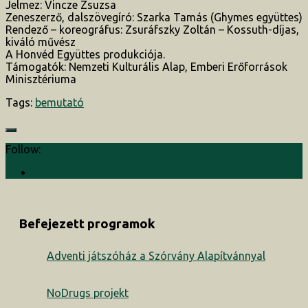
Jelmez: Vincze Zsuzsa
Zeneszerző, dalszövegíró: Szarka Tamás (Ghymes együttes)
Rendező – koreográfus: Zsuráfszky Zoltán – Kossuth-díjas,
kiváló művész
A Honvéd Együttes produkciója.
Támogatók: Nemzeti Kulturális Alap, Emberi Erőforrások
Minisztériuma
Tags:
bemutató
Follow:
Befejezett programok
Adventi játszóház a Szórvány Alapítvánnyal
NoDrugs projekt