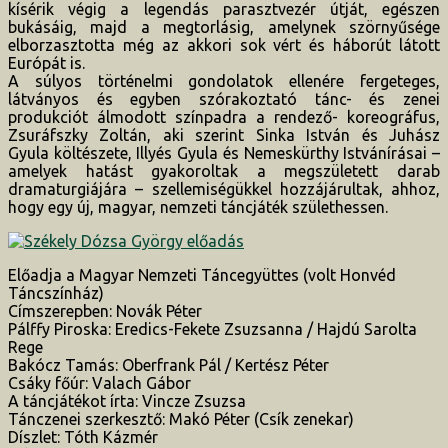
kísérik végig a legendás parasztvezér útját, egészen
bukásáig, majd a megtorlásig, amelynek szörnyűsége
elborzasztotta még az akkori sok vért és háborút látott
Európát is.
A súlyos történelmi gondolatok ellenére fergeteges,
látványos és egyben szórakoztató tánc- és zenei
produkciót álmodott színpadra a rendező- koreográfus,
Zsuráfszky Zoltán, aki szerint Sinka István és Juhász
Gyula költészete, Illyés Gyula és Nemeskürthy Istvánírásai –
amelyek hatást gyakoroltak a megszületett darab
dramaturgiájára – szellemiségükkel hozzájárultak, ahhoz,
hogy egy új, magyar, nemzeti táncjáték születhessen.
Előadja a Magyar Nemzeti Táncegyüttes (volt Honvéd
Táncszínház)
Címszerepben: Novák Péter
Pálffy Piroska: Eredics-Fekete Zsuzsanna / Hajdú Sarolta
Rege
Bakócz Tamás: Oberfrank Pál / Kertész Péter
Csáky főúr: Valach Gábor
A táncjátékot írta: Vincze Zsuzsa
Tánczenei szerkesztő: Makó Péter (Csík zenekar)
Díszlet: Tóth Kázmér