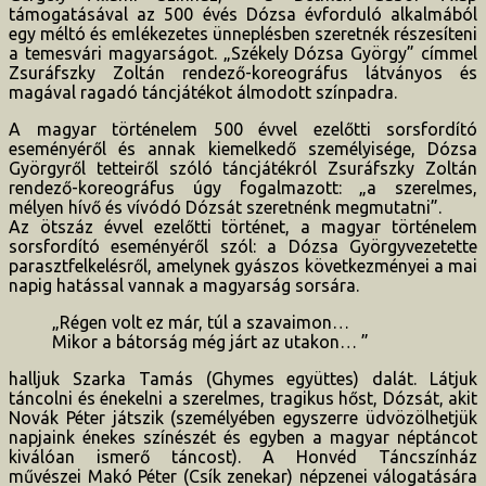
támogatásával az 500 évés Dózsa évforduló alkalmából
egy méltó és emlékezetes ünneplésben szeretnék részesíteni
a temesvári magyarságot. „Székely Dózsa György” címmel
Zsuráfszky Zoltán rendező-koreográfus látványos és
magával ragadó táncjátékot álmodott színpadra.
A magyar történelem 500 évvel ezelőtti sorsfordító
eseményéről és annak kiemelkedő személyisége, Dózsa
Györgyről tetteiről szóló táncjátékról Zsuráfszky Zoltán
rendező-koreográfus úgy fogalmazott: „a szerelmes,
mélyen hívő és vívódó Dózsát szeretnénk megmutatni”.
Az ötszáz évvel ezelőtti történet, a magyar történelem
sorsfordító eseményéről szól: a Dózsa Györgyvezetette
parasztfelkelésről, amelynek gyászos következményei a mai
napig hatással vannak a magyarság sorsára.
„Régen volt ez már, túl a szavaimon…
Mikor a bátorság még járt az utakon… ”
halljuk Szarka Tamás (Ghymes együttes) dalát. Látjuk
táncolni és énekelni a szerelmes, tragikus hőst, Dózsát, akit
Novák Péter játszik (személyében egyszerre üdvözölhetjük
napjaink énekes színészét és egyben a magyar néptáncot
kiválóan ismerő táncost). A Honvéd Táncszínház
művészei Makó Péter (Csík zenekar) népzenei válogatására