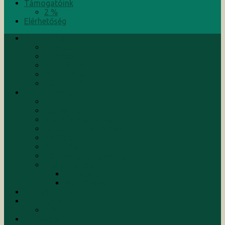
Támogatóink
2 %
Elérhetőség
Bemutatkozunk
Alapítók
Küldetés
Kuratórium
Munkatársak
Rólunk írták
Tevékenységeink
Hírek
Események
Aktuális programok
Befejezett programok
Konferenciák
Kutatások
Képzések/Tanfolyamok
Szolgáltatások
Tanácsadás
Menedzsment
Kiadványaink
Támogatóink
2 %
Elérhetőség