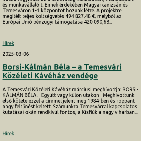
és munkavállalóit. Ennek érdekében Magyarkanizsán és
Temesváron 1-1 központot hozunk létre. A projektre
megítélt teljes költségvetés 494 827,48 €, melyből az
Európai Unió pénzügyi támogatása 420 090,68...
Hírek
2025-03-06
Borsi-Kálmán Béla – a Temesvári
Közéleti Kávéház vendége
A Temesvári Közéleti Kávéház márciusi meghívottja: BORSI-
KÁLMÁN BÉLA. Együtt vagy külön utakon Meghívottunk
első kötete ezzel a címmel jelent meg 1984-ben és roppant
nagy feltűnést keltett. Számunkra Temesvárral kapcsolatos
kutatásai okán rendkívül fontos, a Kisfiúk a nagy viharban...
Hírek