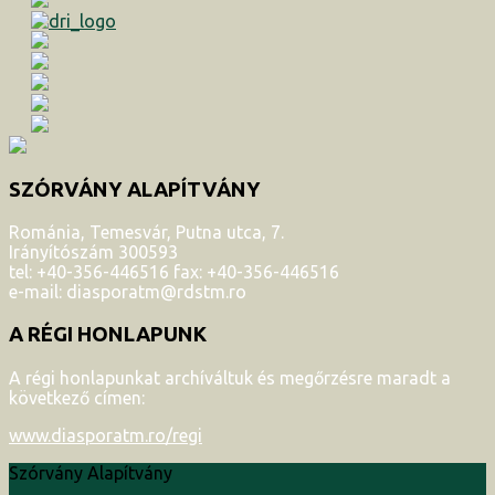
SZÓRVÁNY ALAPÍTVÁNY
Románia, Temesvár, Putna utca, 7.
Irányítószám 300593
tel: +40-356-446516 fax: +40-356-446516
e-mail: diasporatm@rdstm.ro
A RÉGI HONLAPUNK
A régi honlapunkat archíváltuk és megőrzésre maradt a
következő címen:
www.diasporatm.ro/regi
Szórvány Alapítvány