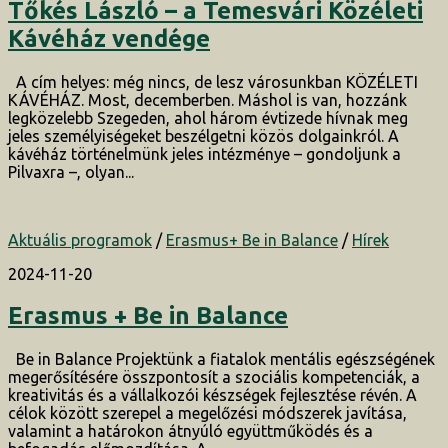
Tőkés László – a Temesvári Közéleti
Kávéház vendége
A cím helyes: még nincs, de lesz városunkban KÖZÉLETI
KÁVÉHÁZ. Most, decemberben. Máshol is van, hozzánk
legközelebb Szegeden, ahol három évtizede hívnak meg
jeles személyiségeket beszélgetni közös dolgainkról. A
kávéház történelmünk jeles intézménye – gondoljunk a
Pilvaxra –, olyan...
Aktuális programok
/
Erasmus+ Be in Balance
/
Hírek
2024-11-20
Erasmus + Be in Balance
Be in Balance Projektünk a fiatalok mentális egészségének
megerősítésére összpontosít a szociális kompetenciák, a
kreativitás és a vállalkozói készségek fejlesztése révén. A
célok között szerepel a megelőzési módszerek javítása,
valamint a határokon átnyúló együttműködés és a