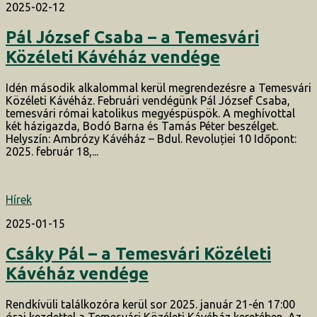
2025-02-12
Pál József Csaba – a Temesvári
Közéleti Kávéház vendége
Idén második alkalommal kerül megrendezésre a Temesvári
Közéleti Kávéház. Februári vendégünk Pál József Csaba,
temesvári római katolikus megyéspüspök. A meghívottal
két házigazda, Bodó Barna és Tamás Péter beszélget.
Helyszín: Ambrózy Kávéház – Bdul. Revoluției 10 Időpont:
2025. február 18,...
Hírek
2025-01-15
Csáky Pál – a Temesvári Közéleti
Kávéház vendége
Rendkívüli találkozóra kerül sor 2025. január 21-én 17:00
órai kezdettel a Temesvári Közéleti Kávéház keretében. Az