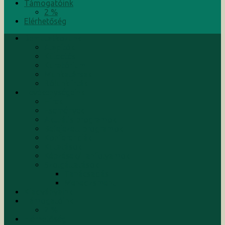
Támogatóink
2 %
Elérhetőség
Bemutatkozunk
Alapítók
Küldetés
Kuratórium
Munkatársak
Rólunk írták
Tevékenységeink
Hírek
Események
Aktuális programok
Befejezett programok
Konferenciák
Kutatások
Képzések/Tanfolyamok
Szolgáltatások
Tanácsadás
Menedzsment
Kiadványaink
Támogatóink
2 %
Elérhetőség