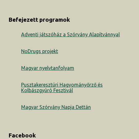
Befejezett programok
Adventi játszóház a Szórvány Alapítvánnyal
NoDrugs projekt
Magyar nyelvtanfolyam
Pusztakeresztúri Hagyományőrző és
Kolbászgyúró Fesztivál
Magyar Szórvány Napja Dettán
Facebook