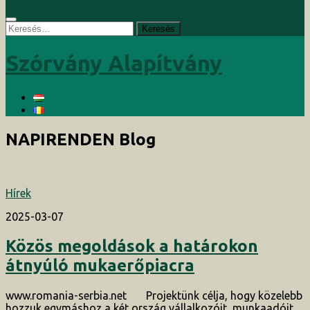
Keresés:
Szórvány Alapítvány
NAPIRENDEN
Blog
Hírek
2025-03-07
Közös megoldások a határokon
átnyúló mukaerőpiacra
www.romania-serbia.net Projektünk célja, hogy közelebb
hozzuk egymáshoz a két ország vállalkozóit, munkaadóit