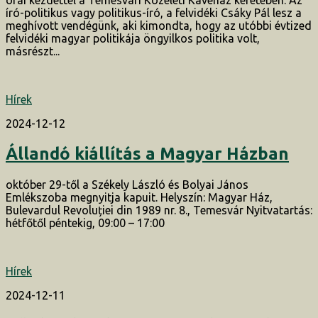
író-politikus vagy politikus-író, a felvidéki Csáky Pál lesz a
meghívott vendégünk, aki kimondta, hogy az utóbbi évtized
felvidéki magyar politikája öngyilkos politika volt,
másrészt...
Hírek
2024-12-12
Állandó kiállítás a Magyar Házban
október 29-től a Székely László és Bolyai János
Emlékszoba megnyitja kapuit. Helyszín: Magyar Ház,
Bulevardul Revoluției din 1989 nr. 8., Temesvár Nyitvatartás:
hétfőtől péntekig, 09:00 – 17:00
Hírek
2024-12-11