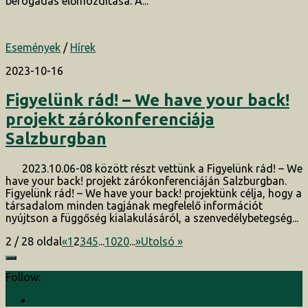
befogadás előmozdítása. A...
Események
/
Hírek
2023-10-16
Figyelünk rád! – We have your back!
projekt zárókonferenciája
Salzburgban
2023.10.06-08 között részt vettünk a Figyelünk rád! – We
have your back! projekt zárókonferenciáján Salzburgban.
Figyelünk rád! – We have your back! projektünk célja, hogy a
társadalom minden tagjának megfelelő információt
nyújtson a függőség kialakulásáról, a szenvedélybetegség...
2 / 28 oldal
«
1
2
3
4
5
...
10
20
...
»
Utolsó »
Follow: