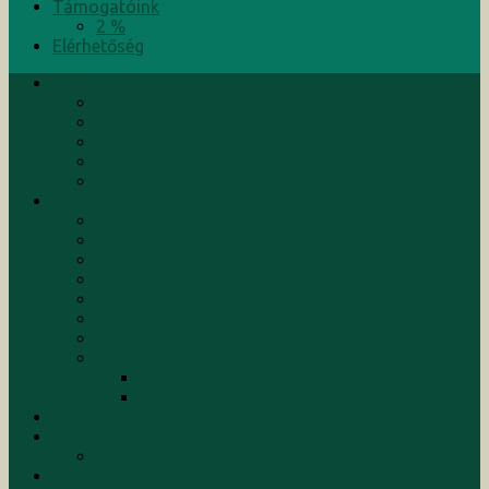
Támogatóink
2 %
Elérhetőség
Bemutatkozunk
Alapítók
Küldetés
Kuratórium
Munkatársak
Rólunk írták
Tevékenységeink
Hírek
Események
Aktuális programok
Befejezett programok
Konferenciák
Kutatások
Képzések/Tanfolyamok
Szolgáltatások
Tanácsadás
Menedzsment
Kiadványaink
Támogatóink
2 %
Elérhetőség