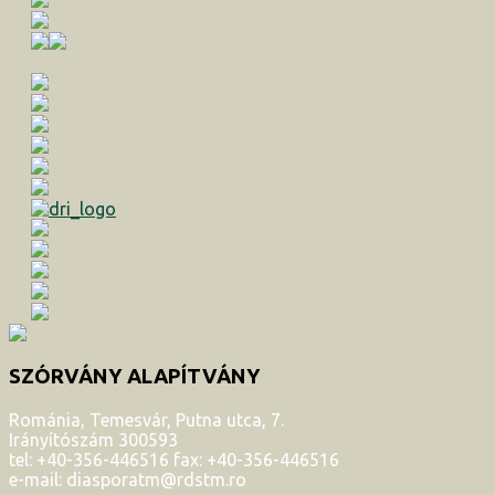
SZÓRVÁNY ALAPÍTVÁNY
Románia, Temesvár, Putna utca, 7.
Irányítószám 300593
tel: +40-356-446516 fax: +40-356-446516
e-mail: diasporatm@rdstm.ro