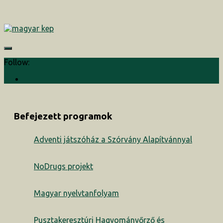
Follow:
Befejezett programok
Adventi játszóház a Szórvány Alapítvánnyal
NoDrugs projekt
Magyar nyelvtanfolyam
Pusztakeresztúri Hagyományőrző és