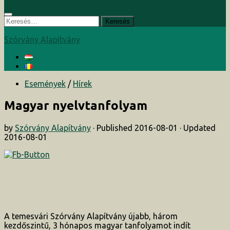
Keresés:
Szórvány Alapítvány
Események
/
Hírek
Magyar nyelvtanfolyam
by
Szórvány Alapítvány
· Published
2016-08-01
· Updated
2016-08-01
A temesvári Szórvány Alapítvány újabb, három
kezdőszintű, 3 hónapos magyar tanfolyamot indít