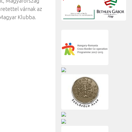
nt, Magyarország
retettel várnak az
 Magyar Klubba.