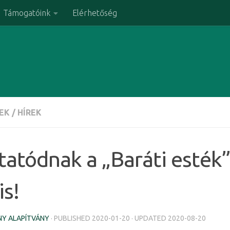
Támogatóink
Elérhetőség
EK
/
HÍREK
tatódnak a „Baráti esték
is!
Y ALAPÍTVÁNY
· PUBLISHED
2020-01-20
· UPDATED
2020-08-20