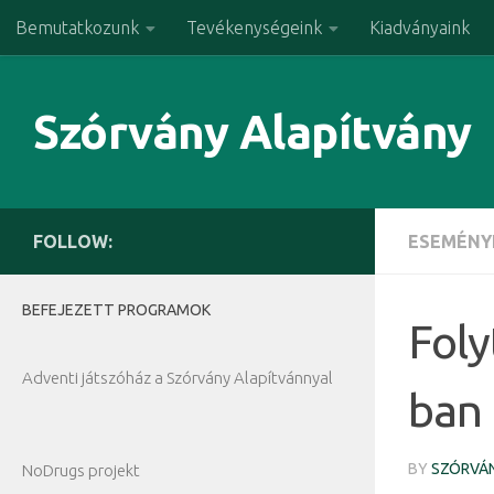
Bemutatkozunk
Tevékenységeink
Kiadványaink
Skip to content
Szórvány Alapítvány
FOLLOW:
ESEMÉNY
BEFEJEZETT PROGRAMOK
Foly
Adventi játszóház a Szórvány Alapítvánnyal
ban 
BY
SZÓRVÁN
NoDrugs projekt