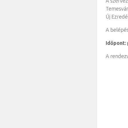
A szervez
Temesvári
Új Ezredé
A belépés
Időpont: 
A rendezv