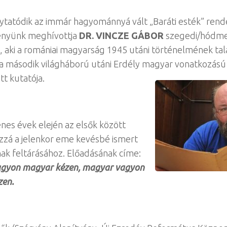
olytatódik az immár hagyománnyá vált „Baráti esték” ren
nyünk meghívottja
DR.
VINCZE GÁBOR
szegedi/hódme
, aki a romániai magyarság 1945 utáni történelmének tal
 a második világháború utáni Erdély magyar vonatkozású
tt kutatója.
enes évek elején az elsők között
zzá a jelenkor eme kevésbé ismert
ak feltárásához. Előadásának címe:
gyon magyar kézen, magyar vagyon
zen.