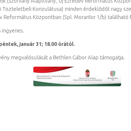
ők (Szórvány Alapítvány, Új Ezredév Református Közpo
 Tiszteletbeli Konzulátusa) minden érdeklődőt nagy sze
v Református Központban (Spl. Morarilor 1/b) található
 ingyenes.
péntek, január 31; 18.00 órától.
ény megvalósulását a Bethlen Gábor Alap támogatja.