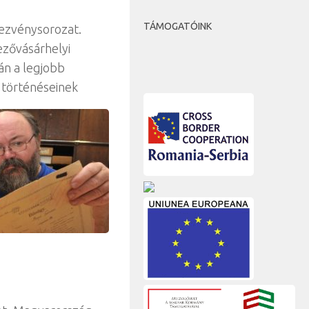
TÁMOGATÓINK
dezvénysorozat.
zővásárhelyi
án a legjobb
 történéseinek