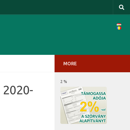
MORE
2 %
” 2020-