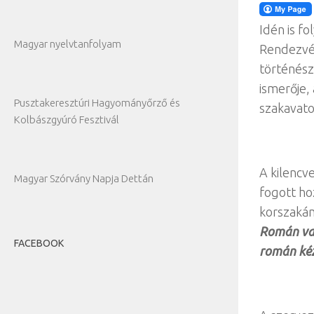
Idén is f
Magyar nyelvtanfolyam
Rendezvé
történész
ismerője,
Pusztakeresztúri Hagyományőrző és
szakavato
Kolbászgyúró Fesztivál
A kilencv
Magyar Szórvány Napja Dettán
fogott ho
korszakán
Román va
FACEBOOK
román ké