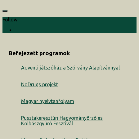
Follow:
Befejezett programok
Adventi játszóház a Szórvány Alapítvánnyal
NoDrugs projekt
Magyar nyelvtanfolyam
Pusztakeresztúri Hagyományőrző és
Kolbászgyúró Fesztivál