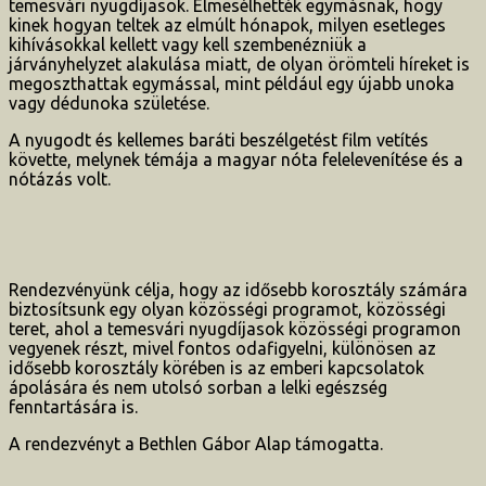
temesvári nyugdíjasok. Elmesélhették egymásnak, hogy
kinek hogyan teltek az elmúlt hónapok, milyen esetleges
kihívásokkal kellett vagy kell szembenézniük a
járványhelyzet alakulása miatt, de olyan örömteli híreket is
megoszthattak egymással, mint például egy újabb unoka
vagy dédunoka születése.
A nyugodt és kellemes baráti beszélgetést film vetítés
követte, melynek témája a magyar nóta felelevenítése és a
nótázás volt.
Rendezvényünk célja, hogy az idősebb korosztály számára
biztosítsunk egy olyan közösségi programot, közösségi
teret, ahol a temesvári nyugdíjasok közösségi programon
vegyenek részt, mivel fontos odafigyelni, különösen az
idősebb korosztály körében is az emberi kapcsolatok
ápolására és nem utolsó sorban a lelki egészség
fenntartására is.
A rendezvényt a Bethlen Gábor Alap támogatta.