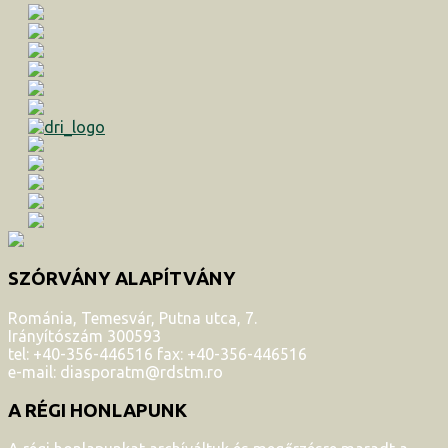
SZÓRVÁNY ALAPÍTVÁNY
Románia, Temesvár, Putna utca, 7.
Irányítószám 300593
tel: +40-356-446516 fax: +40-356-446516
e-mail: diasporatm@rdstm.ro
A RÉGI HONLAPUNK