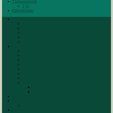
Támogatóink
2 %
Elérhetőség
Bemutatkozunk
Alapítók
Küldetés
Kuratórium
Munkatársak
Rólunk írták
Tevékenységeink
Hírek
Események
Aktuális programok
Befejezett programok
Konferenciák
Kutatások
Képzések/Tanfolyamok
Szolgáltatások
Tanácsadás
Menedzsment
Kiadványaink
Támogatóink
2 %
Elérhetőség