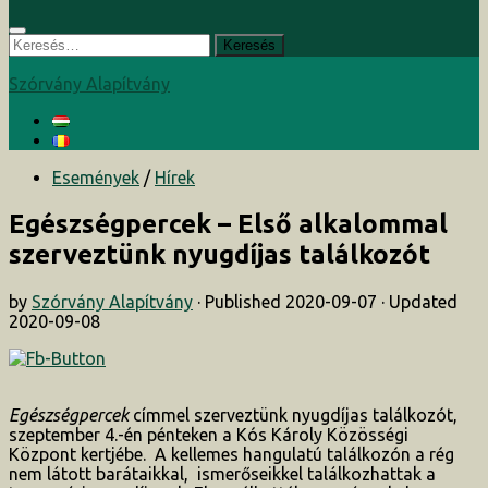
Keresés:
Szórvány Alapítvány
Események
/
Hírek
Egészségpercek – Első alkalommal
szerveztünk nyugdíjas találkozót
by
Szórvány Alapítvány
· Published
2020-09-07
· Updated
2020-09-08
Egészségpercek
címmel szerveztünk nyugdíjas találkozót,
szeptember 4.-én pénteken a Kós Károly Közösségi
Központ kertjébe. A kellemes hangulatú találkozón a rég
nem látott barátaikkal, ismerőseikkel találkozhattak a