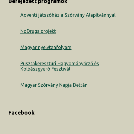
Befejezett programok
Adventi játszóház a Szórvány Alapítvánnyal
NoDrugs projekt
Magyar nyelvtanfolyam
Pusztakeresztúri Hagyományőrző és
Kolbászgyúró Fesztivál
Magyar Szórvány Napja Dettán
Facebook