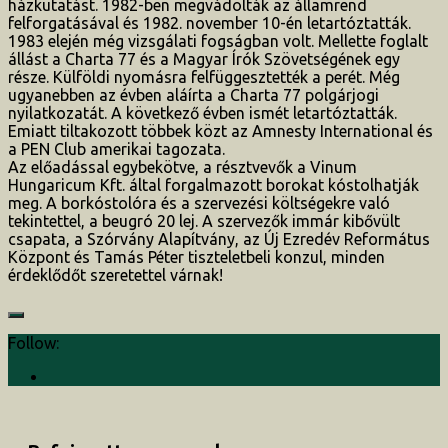
házkutatást. 1982-ben megvádolták az államrend
felforgatásával és 1982. november 10-én letartóztatták.
1983 elején még vizsgálati fogságban volt. Mellette foglalt
állást a Charta 77 és a Magyar Írók Szövetségének egy
része. Külföldi nyomásra felfüggesztették a perét. Még
ugyanebben az évben aláírta a Charta 77 polgárjogi
nyilatkozatát. A következő évben ismét letartóztatták.
Emiatt tiltakozott többek közt az Amnesty International és
a PEN Club amerikai tagozata.
Az előadással egybekötve, a résztvevők a Vinum
Hungaricum Kft. által forgalmazott borokat kóstolhatják
meg. A borkóstolóra és a szervezési költségekre való
tekintettel, a beugró 20 lej. A szervezők immár kibővült
csapata, a Szórvány Alapítvány, az Új Ezredév Református
Központ és Tamás Péter tiszteletbeli konzul, minden
érdeklődőt szeretettel várnak!
Follow: