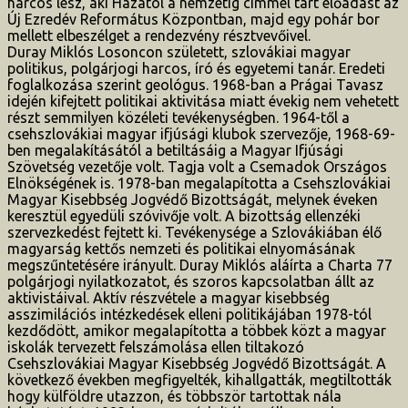
harcos lesz, aki Hazától a nemzetig címmel tart előadást az
Új Ezredév Református Központban, majd egy pohár bor
mellett elbeszélget a rendezvény résztvevőivel.
Duray Miklós Losoncon született, szlovákiai magyar
politikus, polgárjogi harcos, író és egyetemi tanár. Eredeti
foglalkozása szerint geológus. 1968-ban a Prágai Tavasz
idején kifejtett politikai aktivitása miatt évekig nem vehetett
részt semmilyen közéleti tevékenységben. 1964-től a
csehszlovákiai magyar ifjúsági klubok szervezője, 1968-69-
ben megalakításától a betiltásáig a Magyar Ifjúsági
Szövetség vezetője volt. Tagja volt a Csemadok Országos
Elnökségének is. 1978-ban megalapította a Csehszlovákiai
Magyar Kisebbség Jogvédő Bizottságát, melynek éveken
keresztül egyedüli szóvivője volt. A bizottság ellenzéki
szervezkedést fejtett ki. Tevékenysége a Szlovákiában élő
magyarság kettős nemzeti és politikai elnyomásának
megszűntetésére irányult. Duray Miklós aláírta a Charta 77
polgárjogi nyilatkozatot, és szoros kapcsolatban állt az
aktivistáival. Aktív részvétele a magyar kisebbség
asszimilációs intézkedések elleni politikájában 1978-tól
kezdődött, amikor megalapította a többek közt a magyar
iskolák tervezett felszámolása ellen tiltakozó
Csehszlovákiai Magyar Kisebbség Jogvédő Bizottságát. A
következő években megfigyelték, kihallgatták, megtiltották
hogy külföldre utazzon, és többször tartottak nála