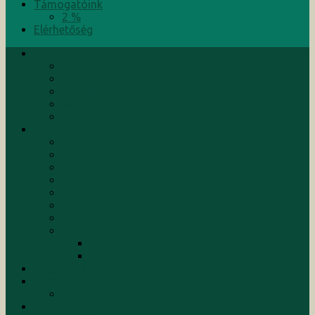
Támogatóink
2 %
Elérhetőség
Bemutatkozunk
Alapítók
Küldetés
Kuratórium
Munkatársak
Rólunk írták
Tevékenységeink
Hírek
Események
Aktuális programok
Befejezett programok
Konferenciák
Kutatások
Képzések/Tanfolyamok
Szolgáltatások
Tanácsadás
Menedzsment
Kiadványaink
Támogatóink
2 %
Elérhetőség