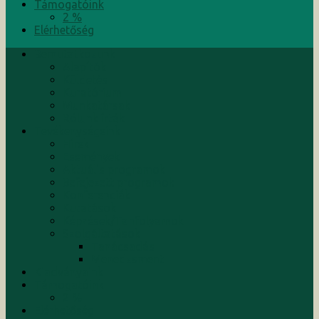
Támogatóink
2 %
Elérhetőség
Bemutatkozunk
Alapítók
Küldetés
Kuratórium
Munkatársak
Rólunk írták
Tevékenységeink
Hírek
Események
Aktuális programok
Befejezett programok
Konferenciák
Kutatások
Képzések/Tanfolyamok
Szolgáltatások
Tanácsadás
Menedzsment
Kiadványaink
Támogatóink
2 %
Elérhetőség