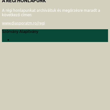
A RÉGI HONLAPUNK
A régi honlapunkat archíváltuk és megőrzésre maradt a
következő címen:
www.diasporatm.ro/regi
Szórvány Alapítvány