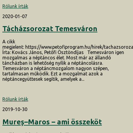
Rólunk írták
2020-01-07
Tácházsorozat Temesváron
A cikk
megjelent: https://www.petofiprogram.hu/hirek/tachazsoro
Írta: Kovács János, Petőfi Ösztöndíjas Temesváron igen
mozgalmas a néptáncos élet. Most már az állandó
táncházban is lehetőség nyílik a néptáncolásra.
Temesváron a néptáncmozgalom nagyon szépen,
tartalmasan működik. Ezt a mozgalmat azok a
néptáncegyüttesek segítik, amelyek a...
Rólunk írták
2019-10-30
Mureș–Maros – ami összeköt