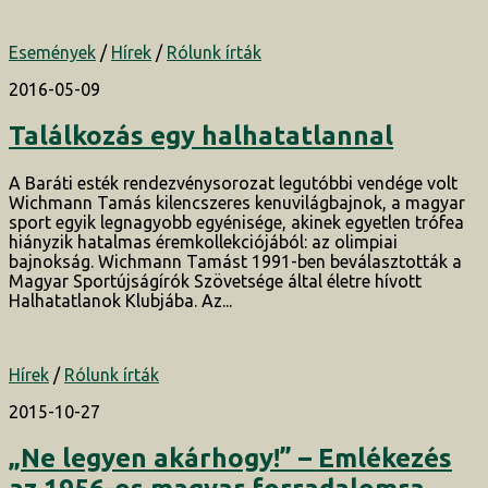
Események
/
Hírek
/
Rólunk írták
2016-05-09
Találkozás egy halhatatlannal
A Baráti esték rendezvénysorozat legutóbbi vendége volt
Wichmann Tamás kilencszeres kenuvilágbajnok, a magyar
sport egyik legnagyobb egyénisége, akinek egyetlen trófea
hiányzik hatalmas éremkollekciójából: az olimpiai
bajnokság. Wichmann Tamást 1991-ben beválasztották a
Magyar Sportújságírók Szövetsége által életre hívott
Halhatatlanok Klubjába. Az...
Hírek
/
Rólunk írták
2015-10-27
„Ne legyen akárhogy!” – Emlékezés