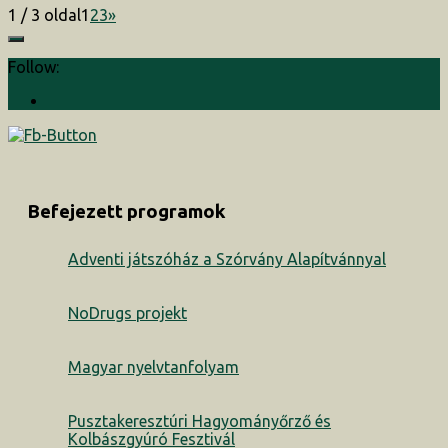
1 / 3 oldal
1
2
3
»
Follow:
Befejezett programok
Adventi játszóház a Szórvány Alapítvánnyal
NoDrugs projekt
Magyar nyelvtanfolyam
Pusztakeresztúri Hagyományőrző és
Kolbászgyúró Fesztivál