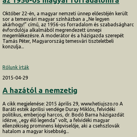
az 1956-os magyar forradalomra
Október 22-én, a magyar nemzeti ünnep előestéjén került
sor a temesvári magyar színházban a „Ne legyen
akárhogy!” című, az 1956-os forradalom és szabadságharc
évfordulója alkalmából megrendezett ünnepi
megemlékezésre. A moderátor és a házigazda szerepét
Tamás Péter, Magyarország temesvári tiszteletbeli
konzulja...
Rólunk írták
2015-04-29
A hazától a nemzetig
A cikk megjelenése: 2015 április 29, www.hetiujszo.ro A
Baráti esték áprilisi vendége Duray Miklós, felvidéki
politikus, emberjogi harcos, dr. Bodó Barna házigazdát
idézve, „egy élő legenda” volt, a felvidéki magyar
ellenzékiség prominens képviselője, aki a csehszlovák
hatalom a magyar kisebbség...