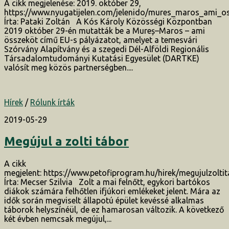
A cikk megjelenése: 2019. október 29,
https://www.nyugatijelen.com/jelenido/mures_maros_ami_o
Írta: Pataki Zoltán A Kós Károly Közösségi Központban
2019 október 29-én mutatták be a Mureș–Maros – ami
összeköt című EU-s pályázatot, amelyet a temesvári
Szórvány Alapítvány és a szegedi Dél-Alföldi Regionális
Társadalomtudományi Kutatási Egyesület (DARTKE)
valósít meg közös partnerségben....
Hírek
/
Rólunk írták
2019-05-29
Megújul a zolti tábor
A cikk
megjelent: https://www.petofiprogram.hu/hirek/megujulzolti
Írta: Mecser Szilvia Zolt a mai felnőtt, egykori bartókos
diákok számára felhőtlen ifjúkori emlékeket jelent. Mára az
idők során megviselt állapotú épület kevéssé alkalmas
táborok helyszínéül, de ez hamarosan változik. A következő
két évben nemcsak megújul,...