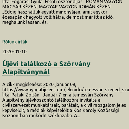
Írta: Fogarasi Gyula, Petőfi ösztöndíjas ROMÁN VAGYON
MAGYAR KÉZEN, MAGYAR VAGYON ROMÁN KÉZEN
„Eddig használtuk együtt mindnyájan, amit egykor
édesapánk hagyott volt hátra, de most már itt az idő,
meghalunk lassan, és...
Rólunk írták
2020-01-10
Újévi találkozó a Szórvány
Alapítványnál
A cikk megjelenése: 2020. január 08,
https://www.nyugatijelen.com/jelenido/temesvar_szeged_sz
Írta: Pataki Zoltán Január 7-én a temesvári Szórvány
Alapítvány újévköszöntő találkozóra invitálta a
civilszervezet munkatársait, barátait, a civil mozgalom jeles
képviselőit, a médiák képviselőit a Kós Károly Közösségi
Központban működő székházába. A...