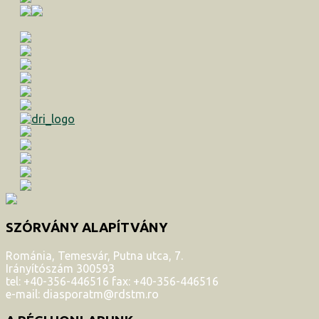
SZÓRVÁNY ALAPÍTVÁNY
Románia, Temesvár, Putna utca, 7.
Irányítószám 300593
tel: +40-356-446516 fax: +40-356-446516
e-mail: diasporatm@rdstm.ro