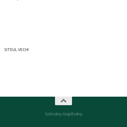
România, Timişoara, str. Putna nr. 7
Cod poştal: 300593
tel: +40-356-446516 fax: +40-356-446516
e-mail: diasporatm@rdstm.ro
SITEUL VECHI
Siteul vechi l-am arhivat, şi poate fi consultat la adresa:
www.diasporatm.ro/regi
Szórvány Alapítvány