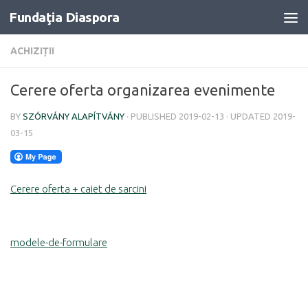
Fundaţia Diaspora
Skip to content
ACHIZIȚII
Cerere oferta organizarea evenimente
BY
SZÓRVÁNY ALAPÍTVÁNY
· PUBLISHED
2019-02-13
· UPDATED
2019-
03-15
Cerere oferta + caiet de sarcini
modele-de-formulare