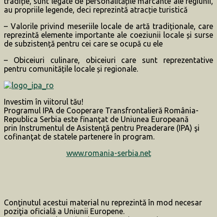
tradiție, sunt legate de personalitățile marcante ale regiunii,
au propriile legende, deci reprezintă atracție turistică
– Valorile privind meseriile locale de artă tradiționale, care
reprezintă elemente importante ale coeziunii locale și surse
de subzistență pentru cei care se ocupă cu ele
– Obiceiuri culinare, obiceiuri care sunt reprezentative
pentru comunitățile locale și regionale.
Investim în viitorul tău!
Programul IPA de Cooperare Transfrontalieră România-
Republica Serbia este finanţat de Uniunea Europeană
prin Instrumentul de Asistenţă pentru Preaderare (IPA) şi
cofinanţat de statele partenere în program.
www.romania-serbia.net
Conţinutul acestui material nu reprezintă în mod necesar
poziţia oficială a Uniunii Europene.