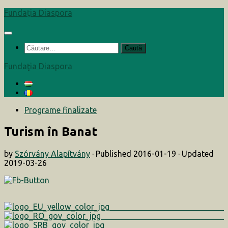
Skip
Fundaţia Diaspora
to
content
Caută
după:
Fundaţia Diaspora
Programe finalizate
Turism în Banat
by
Szórvány Alapítvány
· Published
2016-01-19
· Updated
2019-03-26