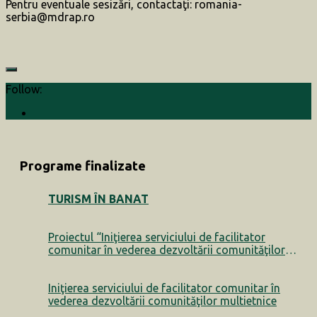
Pentru eventuale sesizări, contactaţi: romania-
serbia@mdrap.ro
Follow:
Programe finalizate
TURISM ÎN BANAT
Proiectul “Iniţierea serviciului de facilitator
comunitar în vederea dezvoltării comunităţilor
multietnice” a luat sfârșit
Iniţierea serviciului de facilitator comunitar în
vederea dezvoltării comunităţilor multietnice