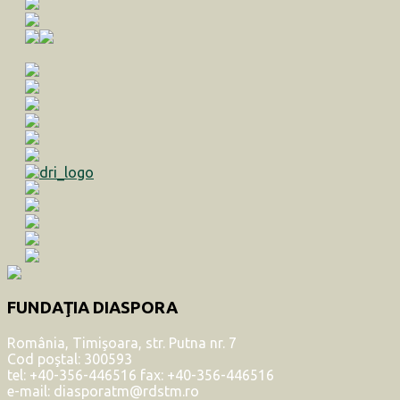
FUNDAŢIA DIASPORA
România, Timişoara, str. Putna nr. 7
Cod poştal: 300593
tel: +40-356-446516 fax: +40-356-446516
e-mail: diasporatm@rdstm.ro