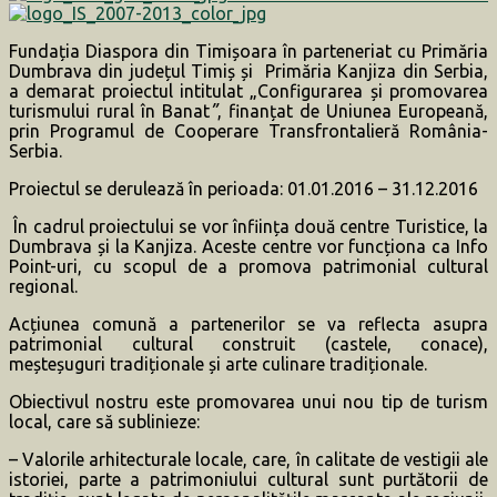
Fundația Diaspora din Timișoara în parteneriat cu Primăria
Dumbrava din județul Timiș și Primăria Kanjiza din Serbia,
a demarat proiectul intitulat „Configurarea și promovarea
turismului rural în Banat
”
, finanțat de Uniunea Europeană,
prin Programul de Cooperare Transfrontalieră România-
Serbia.
Proiectul se derulează în perioada: 01.01.2016 – 31.12.2016
În cadrul proiectului se vor înființa două centre Turistice, la
Dumbrava și la Kanjiza. Aceste centre vor funcționa ca Info
Point-uri, cu scopul de a promova patrimonial cultural
regional.
Acțiunea comună a partenerilor se va reflecta asupra
patrimonial cultural construit (castele, conace),
meșteșuguri tradiționale și arte culinare tradiționale.
Obiectivul nostru este promovarea unui nou tip de turism
local, care să sublinieze:
– Valorile arhitecturale locale, care, în calitate de vestigii ale
istoriei, parte a patrimoniului cultural sunt purtătorii de