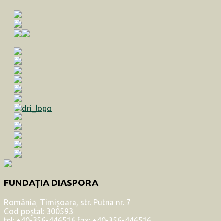
FUNDAŢIA DIASPORA
România, Timişoara, str. Putna nr. 7
Cod poştal: 300593
tel: +40-356-446516 fax: +40-356-446516