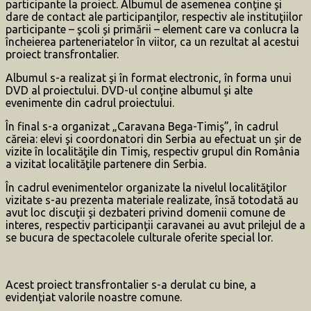
participante la proiect. Albumul de asemenea conţine şi
dare de contact ale participanţilor, respectiv ale instituţiilor
participante – şcoli şi primării – element care va conlucra la
încheierea parteneriatelor în viitor, ca un rezultat al acestui
proiect transfrontalier.
Albumul s-a realizat şi în format electronic, în forma unui
DVD al proiectului. DVD-ul conţine albumul şi alte
evenimente din cadrul proiectului.
În final s-a organizat „Caravana Bega-Timiş”, în cadrul
căreia: elevi şi coordonatori din Serbia au efectuat un şir de
vizite în localităţile din Timiş, respectiv grupul din România
a vizitat localităţile partenere din Serbia.
În cadrul evenimentelor organizate la nivelul localităţilor
vizitate s-au prezenta materiale realizate, însă totodată au
avut loc discuţii şi dezbateri privind domenii comune de
interes, respectiv participanţii caravanei au avut prilejul de a
se bucura de spectacolele culturale oferite special lor.
Acest proiect transfrontalier s-a derulat cu bine, a
evidenţiat valorile noastre comune.