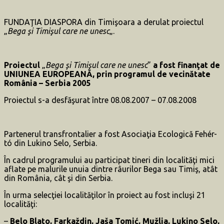
FUNDAŢIA DIASPORA din Timişoara a derulat proiectul
„
Bega şi Timişul care ne unesc
„.
Proiectul
„
Bega şi Timişul care ne unesc
”
a fost finanţat de
UNIUNEA EUROPEANĂ, prin programul de vecinătate
România – Serbia 2005
Proiectul s-a desfăşurat între 08.08.2007 – 07.08.2008
Partenerul transfrontalier a fost Asociaţia Ecologică Fehér-
tó din Lukino Selo, Serbia.
În cadrul programului au participat tineri din localităţi mici
aflate pe malurile unuia dintre râurilor Bega sau Timiş, atât
din România, cât şi din Serbia.
În urma selecţiei localităţilor în proiect au fost incluşi 21
localităţi:
–
Belo Blato, Farkaždin, Jaša Tomić, Mužlja, Lukino Selo,