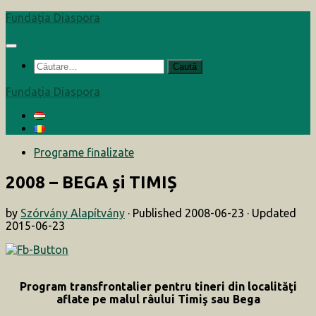
Skip
Fundaţia Diaspora
to
content
Caută
după:
Fundaţia Diaspora
Programe finalizate
2008 – BEGA și TIMIȘ
by
Szórvány Alapítvány
· Published
2008-06-23
· Updated
2015-06-23
Program transfrontalier pentru tineri din localităţi
aflate pe malul râului Timiş sau Bega