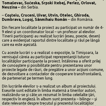
Tomaševac, Sućeska, Srpski Itebej, Perlez, Orlovat,
Neuzina –
din Serbia.
–
Coşteiu, Cruceni, Uivar, Utvin, Otelec, Ghiroda,
Dumbrava, Lugoj, Sânmihaiu Român
– din România.
Din fiecare localitate la proiect au participat un număr de 4-
9 elevi şi un coordonator local – un profesor al elevilor.
Tinerii participanţi au realizat lucrări (eseu, poezie, desen)
care a evidenţiat raportul dintre localitate şi râul pe lângă
care ea este aşezată.
Cu aceste lucrări s-a realizat o expoziţie, la Timişoara, la
vernisajul căreia au participat reprezentanţii tuturor
localităţilor participante la proiect. Întâlnirea a oferit prilej
de cunoaştere şi posibilitate pentru prezentarea unor
proiecte legate de râuri, de pregătire a unor acţiuni comune,
de dezvoltare a contactelor de cooperare transfrontalieră,
de parteneriat pe termen lung.
Din lucrările elevilor s-a realizat un album al proiectului.
Eseurile sunt editate în limba maternă a tinerilor autori,
realizându-se şi câte un rezumat în limba celeilalte ţări,
respectiv în engleză. În album sunt prezenta – bilingv – şi
date relevante despre trecutul şi prezentul localităţilor