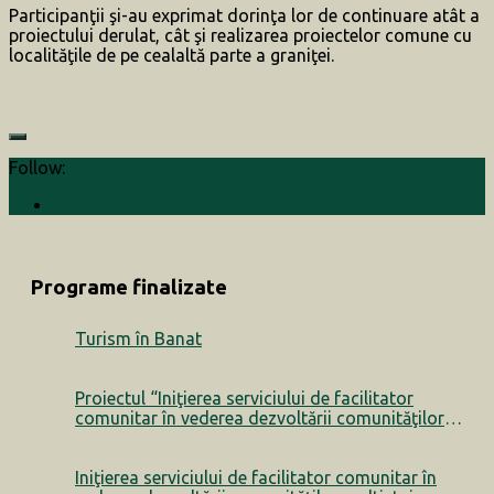
Participanţii şi-au exprimat dorinţa lor de continuare atât a
proiectului derulat, cât şi realizarea proiectelor comune cu
localităţile de pe cealaltă parte a graniţei.
Follow:
Programe finalizate
Turism în Banat
Proiectul “Iniţierea serviciului de facilitator
comunitar în vederea dezvoltării comunităţilor
multietnice” a luat sfârșit
Iniţierea serviciului de facilitator comunitar în