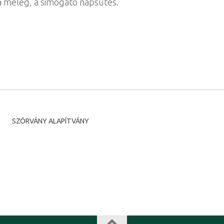
 a meleg, a simogató napsütés.
SZÓRVÁNY ALAPÍTVÁNY
Románia, Temesvár, Putna utca, 7.
Irányítószám 300593
tel: +40-356-446516 fax: +40-356-446516
e-mail: diasporatm@rdstm.ro