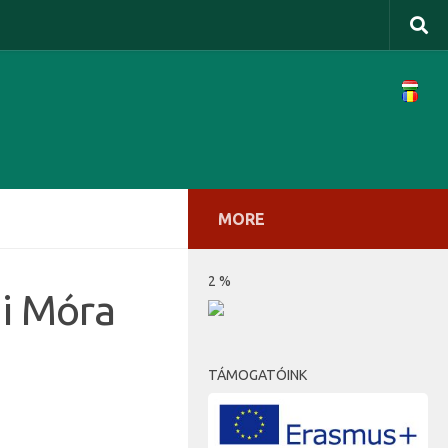
MORE
2 %
ui Móra
TÁMOGATÓINK