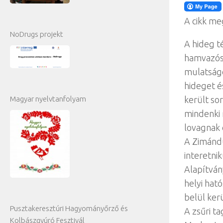
A cikk me
NoDrugs projekt
A hideg t
hamvazósz
mulatságo
hideget é
Magyar nyelvtanfolyam
került so
mindenki 
lovagnak 
A Zimándú
interetni
Alapítvány
helyi hat
belül kerü
Pusztakeresztúri Hagyományőrző és
A zsűri t
Kolbászgyúró Fesztivál