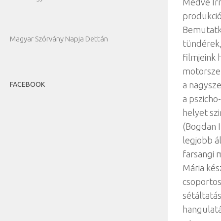
Medve Irm
produkció
Bemutatko
Magyar Szórvány Napja Dettán
tündérek, 
filmjeink
motorszer
a nagyszer
FACEBOOK
a pszicho
helyet sz
(Bogdan I
legjobb á
farsangi 
Mária kés
csoportos
sétáltatá
hangulatá