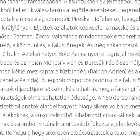
a tanárnő társaságában. A zsűrizőknek 52 jelmezből, eg
kból kellett kiválasztaniuk a legötletesebbeket, legere
ztak a mesevilág szereplői: Piroska, Hófehérke, lovago
királylányok. Eljöttek az állatok képviselői: a macska és a
 hősei: Batman, Zorro, valamint a mindennapok emberei: a
elő, a közmunkás, a falusi öregek, és még sokan mások i
ű bulin. Az első helyet Bold Karina nyerte, tigris jelmez
-baba és az indián Ménesi Vivien és Burcsák Fábió szemé
intén két jelmez kapta: a tűztündér, (Balogh Adrien) és a
zabella Patricia). A legjobb csoportos produkció a falusi 
larcok díjazottjai elsőkként kóstolhatták meg a farsangi f
mulatságok elmaradhatatlan édessége. A 150 darab fánk, 
zített pillanatok alatt elfogyott. Nagy sikere volt a jelm
 játékoknak, a kukoricalisztből kihalászott cukorkáknak,
snak és a limbó-hintónak, ami tovább fokozta a jelenlevő
t. Reméljük, hogy sikeresen elbúcsúztattuk a telet, mel