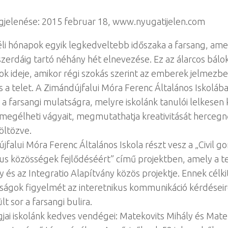
gjelenése: 2015 februar 18, www.nyugatijelen.com
éli hónapok egyik legkedveltebb időszaka a farsang, amel
erdáig tartó néhány hét elnevezése. Ez az álarcos bálok
k ideje, amikor régi szokás szerint az emberek jelmezbe 
s a telet. A Zimándújfalui Móra Ferenc Általános Iskoláb
r a farsangi mulatságra, melyre iskolánk tanulói lelkesen 
megélheti vágyait, megmutathatja kreativitását herceg
öltözve.
jfalui Móra Ferenc Általános Iskola részt vesz a „Civil g
kus közösségek fejlődéséért” című projektben, amely a 
 és az Integratio Alapítvány közös projektje. Ennek célki
óságok figyelmét az interetnikus kommunikáció kérdései
lt sor a farsangi bulira.
agjai iskolánk kedves vendégei: Matekovits Mihály és Mate