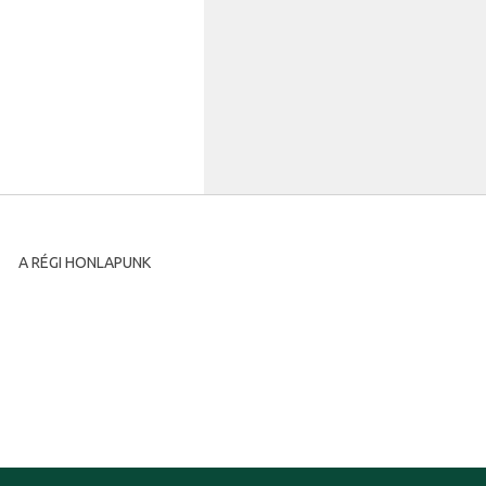
A RÉGI HONLAPUNK
A régi honlapunkat archíváltuk és megőrzésre maradt a
következő címen:
www.diasporatm.ro/regi