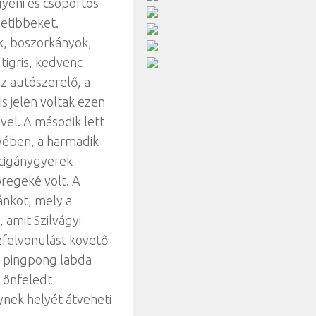
yéni és csoportos
detibbeket.
k, boszorkányok,
 tigris, kedvenc
z autószerelő, a
s jelen voltak ezen
ével. A második lett
lyében, a harmadik
 cigánygyerek
öregeké volt. A
ánkot, mely a
amit Szilvágyi
ezfelvonulást követő
 a pingpong labda
k önfeledt
ynek helyét átveheti