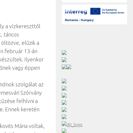
y a vízkereszttől
, táncos
öltözve, elűzik a
an február 13-án
készültek. Ilyenkor
nőnek vagy éppen
ondnok szolgálat az
temesvári Szórvány
tűzése felhívni a
re. Ennek keretén
kovits Mária voltak,