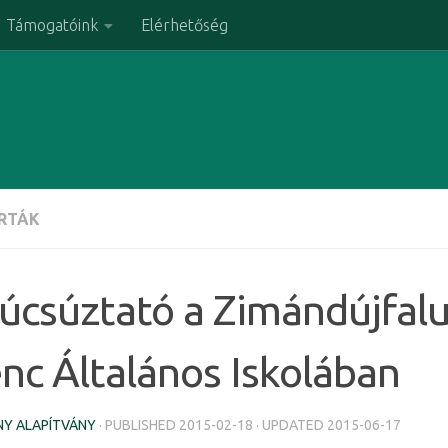
Támogatóink
Elérhetőség
ÍRTÁK
úcsúztató a Zimándújfal
nc Általános Iskolában
Y ALAPÍTVÁNY
· PUBLISHED
2015-02-18
· UPDATED
2015-06-17