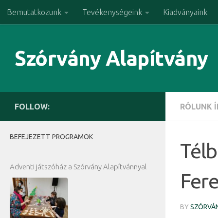
Bemutatkozunk
Tevékenységeink
Kiadványaink
Skip to content
Szórvány Alapítvány
FOLLOW:
RÓLUNK 
BEFEJEZETT PROGRAMOK
Télb
Adventi játszóház a Szórvány Alapítvánnyal
Fere
BY
SZÓRVÁN