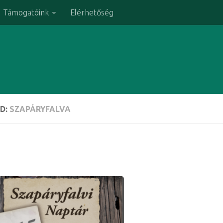
Támogatóink
Elérhetőség
D:
SZAPÁRYFALVA