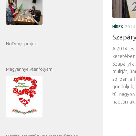
HÍREK
2014
Szapáry
NoDrugs projekt
A 2014-es
keretében 
Szapáryfal
Magyar nyelvtanfolyam
múltját, ün
sorban, a 
gondoljuk,
túl nagyon
naptárnak, 