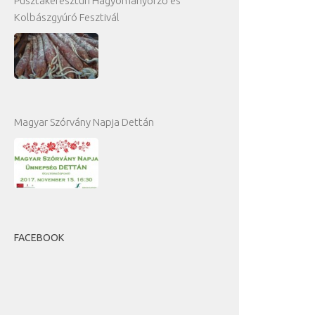
Pusztakeresztúri Hagyományőrző és
Kolbászgyúró Fesztivál
Magyar Szórvány Napja Dettán
FACEBOOK