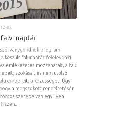
-12-02
falvi naptár
 Szórványgondnok program
elkészült falunaptár feleleveníti
va emlékezetes mozzanatait, a falu
nepeit, szokásait és nem utolsó
falu embereit, a közösséget. Úgy
 hogy a megszokott rendeltetésén
 fontos szerepe van egy ilyen
hiszen...