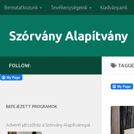
Bemutatkozunk
Tevékenységeink
Kiadványaink
Skip to content
Szórvány Alapítvány
FOLLOW:
TAGGE
BEFEJEZETT PROGRAMOK
Adventi játszóház a Szórvány Alapítvánnyal