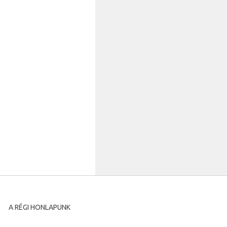
A RÉGI HONLAPUNK
A régi honlapunkat archíváltuk és megőrzésre maradt a