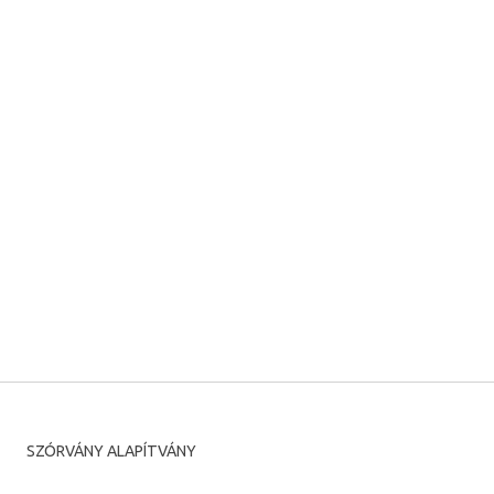
SZÓRVÁNY ALAPÍTVÁNY
Románia, Temesvár, Putna utca, 7.