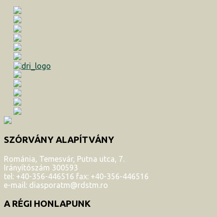
SZÓRVÁNY ALAPÍTVÁNY
Románia, Temesvár, Putna utca, 7.
Irányítószám 300593
tel: +40-356-446516 fax: +40-356-446516
e-mail: diasporatm@rdstm.ro
A RÉGI HONLAPUNK