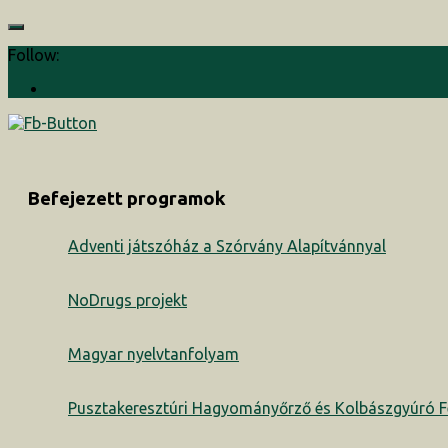
Follow:
Befejezett programok
Adventi játszóház a Szórvány Alapítvánnyal
NoDrugs projekt
Magyar nyelvtanfolyam
Pusztakeresztúri Hagyományőrző és Kolbászgyúró Fe