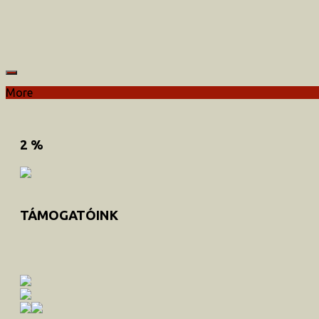
More
2 %
TÁMOGATÓINK