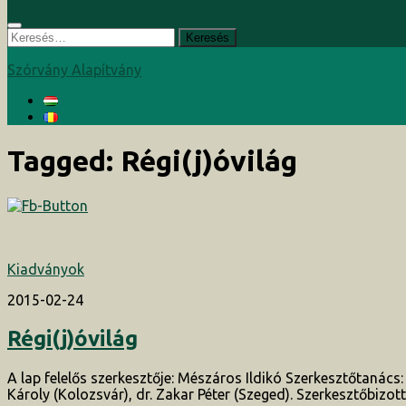
Keresés:
Szórvány Alapítvány
Tagged:
Régi(j)óvilág
Kiadványok
2015-02-24
Régi(j)óvilág
A lap felelős szerkesztője: Mészáros Ildikó Szerkesztőtanác
Károly (Kolozsvár), dr. Zakar Péter (Szeged). Szerkesztőbizott