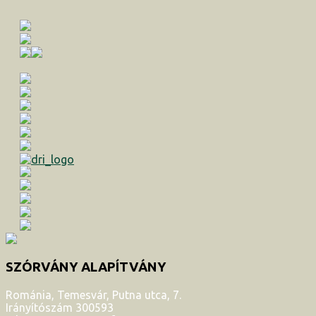
SZÓRVÁNY ALAPÍTVÁNY
Románia, Temesvár, Putna utca, 7.
Irányítószám 300593