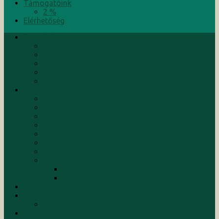
Támogatóink
2 %
Elérhetőség
Bemutatkozunk
Alapítók
Küldetés
Kuratórium
Munkatársak
Rólunk írták
Tevékenységeink
Hírek
Események
Aktuális programok
Befejezett programok
Konferenciák
Kutatások
Képzések/Tanfolyamok
Szolgáltatások
Tanácsadás
Menedzsment
Kiadványaink
Támogatóink
2 %
Elérhetőség