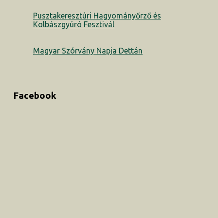
Pusztakeresztúri Hagyományőrző és
Kolbászgyúró Fesztivál
Magyar Szórvány Napja Dettán
Facebook