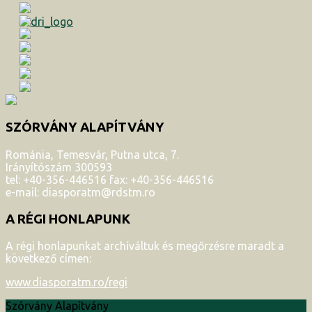
SZÓRVÁNY ALAPÍTVÁNY
Románia, Temesvár, Putna utca, 7.
Irányítószám 300593
tel: +40-356-446516 fax: +40-356-446516
e-mail: diasporatm@rdstm.ro
A RÉGI HONLAPUNK
A régi honlapunkat archíváltuk és megőrzésre maradt a
következő címen:
www.diasporatm.ro/regi
Szórvány Alapítvány