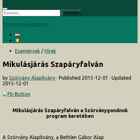
Keresés:
Szórvány Alapítvány
Események
/
Hírek
Mikulásjárás Szapáryfalván
by
Szórvány Alapítvány
· Published
2015-12-01
· Updated
2015-12-01
Mikulásjárás Szapáryfalván a Szórványgondnok
program keretében
A Szórvány Alapítvány, a Bethlen Gábor Alap