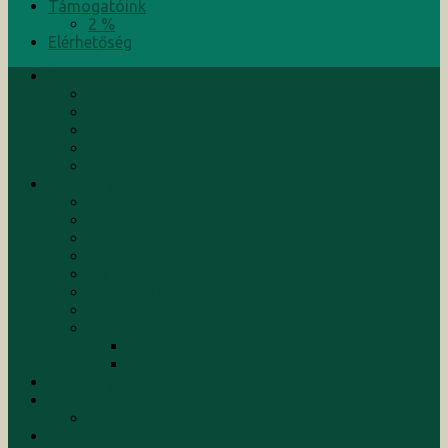
Támogatóink
2 %
Elérhetőség
Bemutatkozunk
Alapítók
Küldetés
Kuratórium
Munkatársak
Rólunk írták
Tevékenységeink
Hírek
Események
Aktuális programok
Befejezett programok
Konferenciák
Kutatások
Képzések/Tanfolyamok
Szolgáltatások
Tanácsadás
Menedzsment
Kiadványaink
Támogatóink
2 %
Elérhetőség