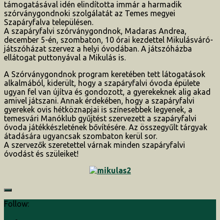
támogatásával idén elindította immár a harmadik
szórványgondnoki szolgálatát az Temes megyei
Szapáryfalva településen.
A szapáryfalvi szórványgondnok, Madaras Andrea,
december 5-én, szombaton, 10 órai kezdettel Mikulásváró-
játszóházat szervez a helyi óvodában. A játszóházba
ellátogat puttonyával a Mikulás is.
A Szórványgondnok program keretében tett látogatások
alkalmából, kiderült, hogy a szapáryfalvi óvoda épülete
ugyan fel van újítva és gondozott, a gyerekeknek alig akad
amivel játszani. Annak érdekében, hogy a szapáryfalvi
gyerekek ovis hétköznapjai is színesebbek legyenek, a
temesvári Manóklub gyűjtést szervezett a szapáryfalvi
óvoda játékkészletének bővítésére. Az összegyűlt tárgyak
átadására ugyancsak szombaton kerül sor.
A szervezők szeretettel várnak minden szapáryfalvi
óvodást és szüleiket!
Follow: