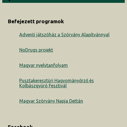
Befejezett programok
Adventi játszóház a Szórvány Alapítvánnyal
NoDrugs projekt
Magyar nyelvtanfolyam
Pusztakeresztúri Hagyományőrző és
Kolbászgyúró Fesztivál
Magyar Szórvány Napja Dettán