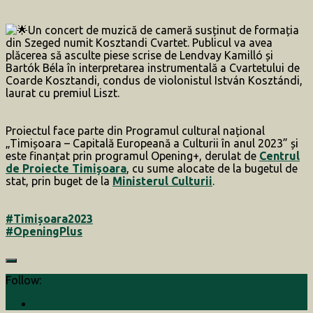
Un concert de muzică de cameră susținut de formația
din Szeged numit Kosztandi Cvartet. Publicul va avea
plăcerea să asculte piese scrise de Lendvay Kamilló și
Bartók Béla în interpretarea instrumentală a Cvartetului de
Coarde Kosztandi, condus de violonistul István Kosztándi,
laurat cu premiul Liszt.
Proiectul face parte din Programul cultural național
„Timișoara – Capitală Europeană a Culturii în anul 2023” și
este finanțat prin programul Opening+, derulat de
Centrul
de Proiecte Timișoara
, cu sume alocate de la bugetul de
stat, prin buget de la
Ministerul Culturii
.
#Timișoara2023
#OpeningPlus
Follow: