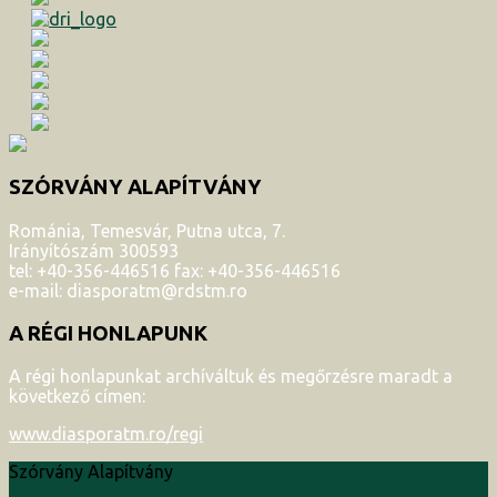
SZÓRVÁNY ALAPÍTVÁNY
Románia, Temesvár, Putna utca, 7.
Irányítószám 300593
tel: +40-356-446516 fax: +40-356-446516
e-mail: diasporatm@rdstm.ro
A RÉGI HONLAPUNK
A régi honlapunkat archíváltuk és megőrzésre maradt a
következő címen:
www.diasporatm.ro/regi
Szórvány Alapítvány