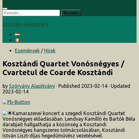
Keresés:
Szórvány Alapítvány
Események
/
Hírek
Kosztándi Quartet Vonósnégyes /
Cvartetul de Coarde Kosztándi
by
Szórvány Alapítvány
· Published
2023-02-14
· Updated
2023-02-14
Kamarazenei koncert a szegedi Kosztándi Quartet
Vonósnégyes előadásában. Lendvay Kamilló és Bartók Béla
darabjait hallgathatja a közönség a Kosztandi
Vonósnégyes hangszeres tolmácsolásában, Kosztándi
István Liszt-díjas hegedűművész vezetésével.