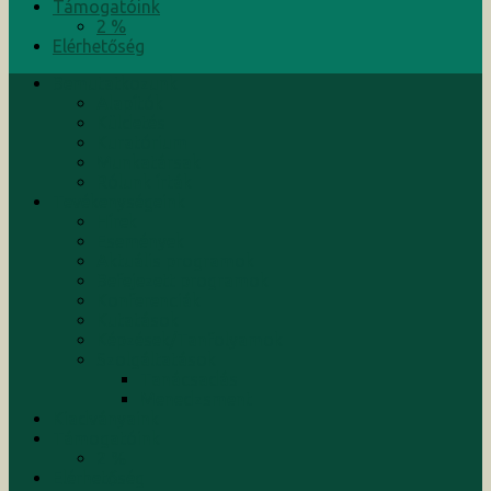
Támogatóink
2 %
Elérhetőség
Bemutatkozunk
Alapítók
Küldetés
Kuratórium
Munkatársak
Rólunk írták
Tevékenységeink
Hírek
Események
Aktuális programok
Befejezett programok
Konferenciák
Kutatások
Képzések/Tanfolyamok
Szolgáltatások
Tanácsadás
Menedzsment
Kiadványaink
Támogatóink
2 %
Elérhetőség