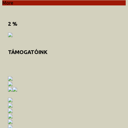
More
2 %
TÁMOGATÓINK