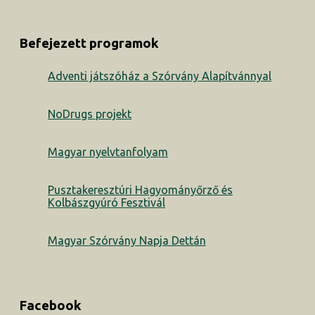
Befejezett programok
Adventi játszóház a Szórvány Alapítvánnyal
NoDrugs projekt
Magyar nyelvtanfolyam
Pusztakeresztúri Hagyományőrző és
Kolbászgyúró Fesztivál
Magyar Szórvány Napja Dettán
Facebook