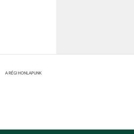
A RÉGI HONLAPUNK
A régi honlapunkat archíváltuk és megőrzésre maradt a
következő címen:
www.diasporatm.ro/regi