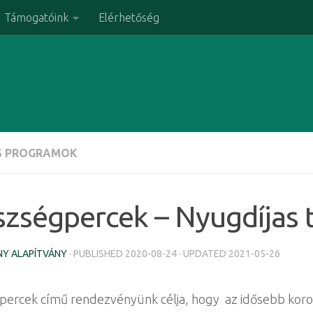
Támogatóink
Elérhetőség
S PROGRAMOK
zségpercek – Nyugdíjas t
Y ALAPÍTVÁNY
· PUBLISHED
2020-08-24
· UPDATED
2021-05-26
ercek című rendezvényünk célja, hogy az idősebb koro