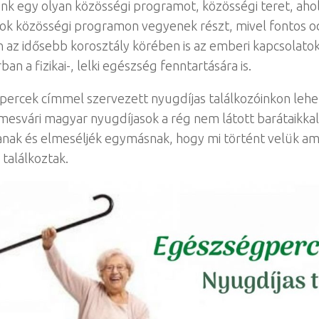
unk egy olyan közösségi programot, közösségi teret, aho
ok közösségi programon vegyenek részt, mivel fontos od
 az idősebb korosztály körében is az emberi kapcsolato
ban a fizikai-, lelki egészség fenntartására is.
ercek címmel szervezett nyugdíjas találkozóinkon lehet
mesvári magyar nyugdíjasok a rég nem látott barátaikkal
anak és elmeséljék egymásnak, hogy mi történt velük am
találkoztak.