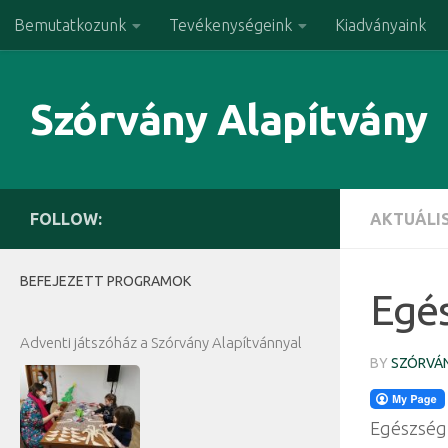
Bemutatkozunk
Tevékenységeink
Kiadványaink
Skip to content
Szórvány Alapítvány
FOLLOW:
AKTUÁLI
BEFEJEZETT PROGRAMOK
Egés
Adventi játszóház a Szórvány Alapítvánnyal
BY
SZÓRVÁN
Egészségp