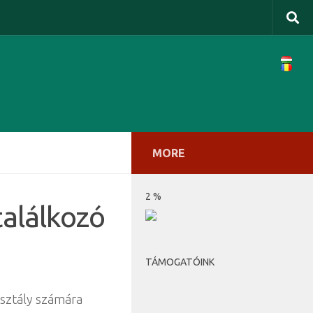
MORE
2 %
alálkozó
TÁMOGATÓINK
sztály számára