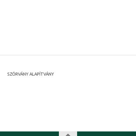
SZÓRVÁNY ALAPÍTVÁNY
Románia, Temesvár, Putna utca, 7.
Irányítószám 300593
tel: +40-356-446516 fax: +40-356-446516
e-mail: diasporatm@rdstm.ro