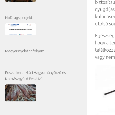
biztosíts
nyugdíjas
különösen
NoDrugs projekt
utolsó sor
Egészségp
hogy a te
találkozz
Magyar nyelvtanfolyam
vagy nem 
Pusztakeresztúri Hagyományőrző és
Kolbászgyúró Fesztivál