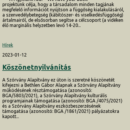
projektünk célja, hogy a társadalom minden tagjának
megfelelő információt nyújtson a függőség kialakulásáról,
a szenvedélybetegség (kábítószer- és viselkedésfüggőség)
ártalmairól, de elsősorban segítse a célcsoport (a vidéken
élő marginális helyzetben levő 14-20...
Hírek
2023-01-12
Köszönetnyilvánítás
A Szórvány Alapítvány ez úton is szeretné köszönetét
kifejezni a Bethlen Gábor Alapnak a Szórvány Alapítvány
működésének résztámogatása (azonosító:
BGA/5803/2021), a Szórvány Alapítvány kulturális
programjainak támogatása (azonosító: BGA /4075/2021)
és a Szórvány Alapítvány eszközbeszerzésének
támogatása (azonosító: BGA /1861/2021) pályázatokra
kapott...