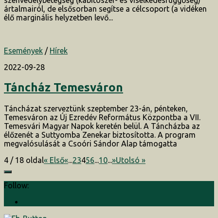
ártalmairól, de elsősorban segítse a célcsoport (a vidéken
élő marginális helyzetben levő...
Események
/
Hírek
2022-09-28
Táncház Temesváron
Táncházat szerveztünk szeptember 23-án, pénteken,
Temesváron az Új Ezredév Református Központba a VII.
Temesvári Magyar Napok keretén belül. A Táncházba az
élőzenét a Suttyomba Zenekar biztosította. A program
megvalósulását a Csoóri Sándor Alap támogatta
4 / 18 oldal
« Első
«
...
2
3
4
5
6
...
10
...
»
Utolsó »
Follow: