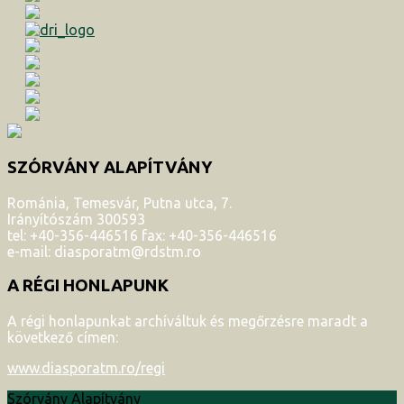
SZÓRVÁNY ALAPÍTVÁNY
Románia, Temesvár, Putna utca, 7.
Irányítószám 300593
tel: +40-356-446516 fax: +40-356-446516
e-mail: diasporatm@rdstm.ro
A RÉGI HONLAPUNK
A régi honlapunkat archíváltuk és megőrzésre maradt a
következő címen:
www.diasporatm.ro/regi
Szórvány Alapítvány