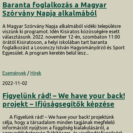
Baranta foglalkozás a Magyar
Szórvány Napja alkalmából
A Magyar Szórvány Napja alkalmából vidéki településre
viszünk ki programot. Idén Kisiratos közösségére esett
választásunk. 2022. november 12-én, szombaton 11:00
órától Kisiratoson, a helyi iskolában tart baranta
foglalkozást a Losonczy István Hagyományőrző és Sport
Egyesület. A program keretén belül lesz...
Események
/
Hírek
2022-11-02
Figyelünk rád! – We have your back!
projekt – Ifjúságsegítők képzése
A Figyelünk rád! – We have your back! projektünk
célja, hogy a társadalom minden tagjának megfelelő
információt nyújtson a függőség kialakulásáról, a
szenvedélybetegség (kábítószer- és viselkedésfüggőség)