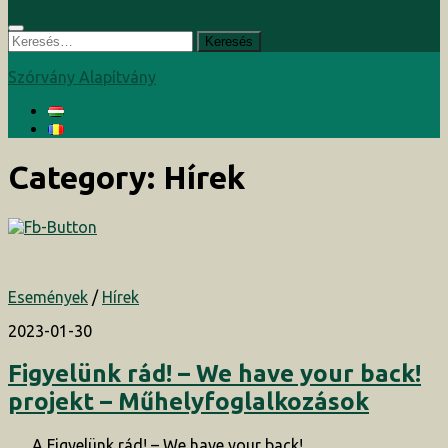
Keresés:
Szórvány Alapítvány
Category:
Hírek
Események
/
Hírek
2023-01-30
Figyelünk rád! – We have your back!
projekt – Műhelyfoglalkozások
A Figyelünk rád! – We have your back!