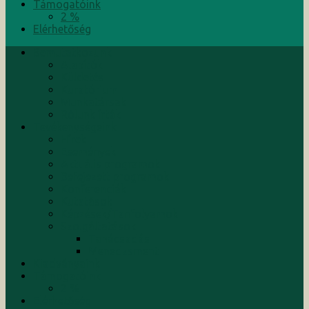
Támogatóink
2 %
Elérhetőség
Bemutatkozunk
Alapítók
Küldetés
Kuratórium
Munkatársak
Rólunk írták
Tevékenységeink
Hírek
Események
Aktuális programok
Befejezett programok
Konferenciák
Kutatások
Képzések/Tanfolyamok
Szolgáltatások
Tanácsadás
Menedzsment
Kiadványaink
Támogatóink
2 %
Elérhetőség