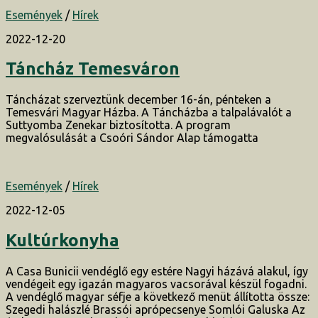
Események
/
Hírek
2022-12-20
Táncház Temesváron
Táncházat szerveztünk december 16-án, pénteken a
Temesvári Magyar Házba. A Táncházba a talpalávalót a
Suttyomba Zenekar biztosította. A program
megvalósulását a Csoóri Sándor Alap támogatta
Események
/
Hírek
2022-12-05
Kultúrkonyha
A Casa Bunicii vendéglő egy estére Nagyi házává alakul, így
vendégeit egy igazán magyaros vacsorával készül fogadni.
A vendéglő magyar séfje a következő menüt állította össze:
Szegedi halászlé Brassói aprópecsenye Somlói Galuska Az