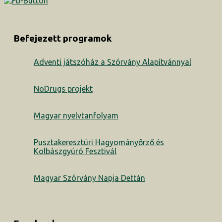
Befejezett programok
Adventi játszóház a Szórvány Alapítvánnyal
NoDrugs projekt
Magyar nyelvtanfolyam
Pusztakeresztúri Hagyományőrző és
Kolbászgyúró Fesztivál
Magyar Szórvány Napja Dettán