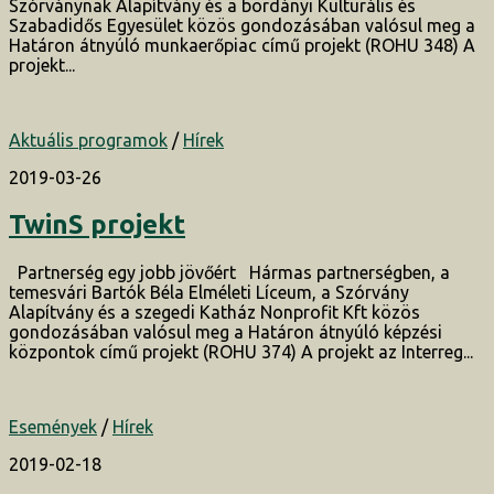
Szórványnak Alapítvány és a bordányi Kulturális és
Szabadidős Egyesület közös gondozásában valósul meg a
Határon átnyúló munkaerőpiac című projekt (ROHU 348) A
projekt...
Aktuális programok
/
Hírek
2019-03-26
TwinS projekt
Partnerség egy jobb jövőért Hármas partnerségben, a
temesvári Bartók Béla Elméleti Líceum, a Szórvány
Alapítvány és a szegedi Katház Nonprofit Kft közös
gondozásában valósul meg a Határon átnyúló képzési
központok című projekt (ROHU 374) A projekt az Interreg...
Események
/
Hírek
2019-02-18