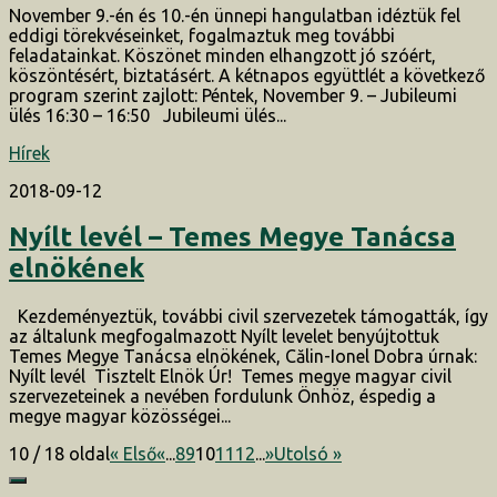
November 9.-én és 10.-én ünnepi hangulatban idéztük fel
eddigi törekvéseinket, fogalmaztuk meg további
feladatainkat. Köszönet minden elhangzott jó szóért,
köszöntésért, biztatásért. A kétnapos együttlét a következő
program szerint zajlott: Péntek, November 9. – Jubileumi
ülés 16:30 – 16:50 Jubileumi ülés...
Hírek
2018-09-12
Nyílt levél – Temes Megye Tanácsa
elnökének
Kezdeményeztük, további civil szervezetek támogatták, így
az általunk megfogalmazott Nyílt levelet benyújtottuk
Temes Megye Tanácsa elnökének, Călin-Ionel Dobra úrnak:
Nyílt levél Tisztelt Elnök Úr! Temes megye magyar civil
szervezeteinek a nevében fordulunk Önhöz, éspedig a
megye magyar közösségei...
10 / 18 oldal
« Első
«
...
8
9
10
11
12
...
»
Utolsó »