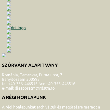
SZÓRVÁNY ALAPÍTVÁNY
Románia, Temesvár, Putna utca, 7.
Irányítószám 300593
tel: +40-356-446516 fax: +40-356-446516
e-mail: diasporatm@rdstm.ro
A RÉGI HONLAPUNK
A régi honlapunkat archíváltuk és megőrzésre maradt a