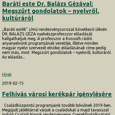
Baráti este Dr. Balázs Gézával:
Megszűrt gondolatok – nyelvről,
kultúráról
„Baráti esték” című rendezvénysorozat következő ülésén
DR. BALÁZS GÉZA nyelvészprofesszor előadását
hallgathatjuk meg. A professzor a Kossuth rádió
anyanyelvünk programjának vezetője, illetve minden
magyar nyelvi szervezet elnöke; előadásának címe pedig
nem más, mint Megszűrt gondolatok – nyelvről, kultúráról.
Az előadás...
Hírek
2019-02-15
Felhívás városi kerékpár igénylésére
Családközpontú programjaink tovább bővülnek 2019-ben.
Megújult játéktárral várjuk a családokat a majd tavasszal
induló Családi Napok rendezvényeire. Gyerekfoglalkoztató