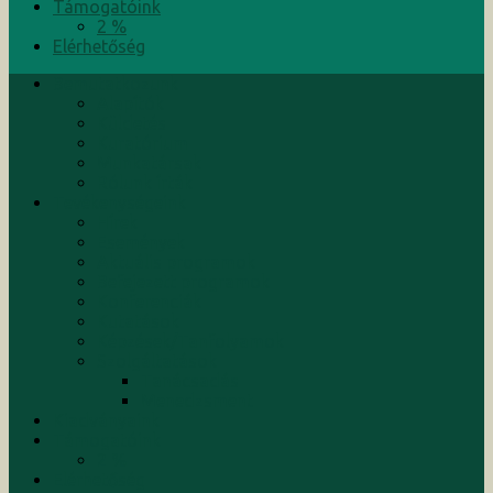
Támogatóink
2 %
Elérhetőség
Bemutatkozunk
Alapítók
Küldetés
Kuratórium
Munkatársak
Rólunk írták
Tevékenységeink
Hírek
Események
Aktuális programok
Befejezett programok
Konferenciák
Kutatások
Képzések/Tanfolyamok
Szolgáltatások
Tanácsadás
Menedzsment
Kiadványaink
Támogatóink
2 %
Elérhetőség