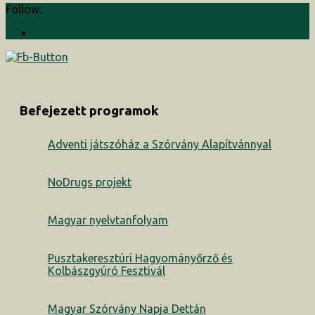
Follow:
Befejezett programok
Adventi játszóház a Szórvány Alapítvánnyal
NoDrugs projekt
Magyar nyelvtanfolyam
Pusztakeresztúri Hagyományőrző és
Kolbászgyúró Fesztivál
Magyar Szórvány Napja Dettán