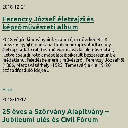
2018-12-21
Ferenczy József életrajzi és
képzőművészeti album
2018 végén kiadványaink száma újra növekedett! A
hosszas gyűjtőmunkába többen bekapcsolódtak, így
életrajzi adatokat, festmények és vázlatok másolatait,
illetve családi fotók másolatait sikerült beszereznünk a
méltatlanul feledésbe merült művészről, Ferenczy Józsefről
(1866, Marosvásárhely -1925, Temesvár) aki a 19-20.
századforduló idején...
Hírek
2018-11-12
25 éves a Szórvány Alapítvány –
Jubileumi ülés és Civil Fórum