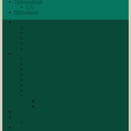
Támogatóink
2 %
Elérhetőség
Bemutatkozunk
Alapítók
Küldetés
Kuratórium
Munkatársak
Rólunk írták
Tevékenységeink
Hírek
Események
Aktuális programok
Befejezett programok
Konferenciák
Kutatások
Képzések/Tanfolyamok
Szolgáltatások
Tanácsadás
Menedzsment
Kiadványaink
Támogatóink
2 %
Elérhetőség