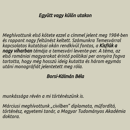
Együtt vagy külön utakon
Meghívottunk első kötete ezzel a címmel jelent meg 1984-ben
és roppant nagy feltűnést keltett. Számunkra Temesvárral
kapcsolatos kutatásai okán rendkívül fontos, a
Kisfiúk a
nagy viharban
témája a temesvári levente-per. A téma, az
első romániai magyarokat érintő politikai per annyira fogva
tartotta, hogy még hosszú ideig kutatta és három egymás
utáni monográfiát jelentetett meg róla.
Borsi-Kálmán Béla
munkássága révén a mi történészünk is.
Márciusi meghívottunk „civilben” diplomata, műfordító,
történész, egyetemi tanár, a Magyar Tudományos Akadémia
doktora.