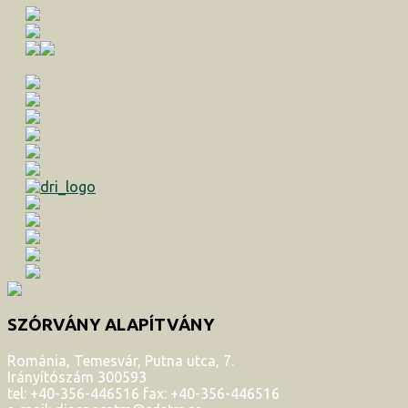
SZÓRVÁNY ALAPÍTVÁNY
Románia, Temesvár, Putna utca, 7.
Irányítószám 300593
tel: +40-356-446516 fax: +40-356-446516