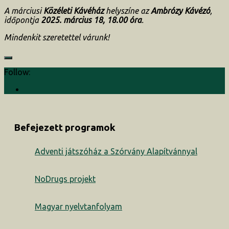
A márciusi
Közéleti Kávéház
helyszíne az
Ambrózy Kávézó
,
időpontja
2025. március 18,
18.00 óra
.
Mindenkit szeretettel várunk!
Follow:
Befejezett programok
Adventi játszóház a Szórvány Alapítvánnyal
NoDrugs projekt
Magyar nyelvtanfolyam