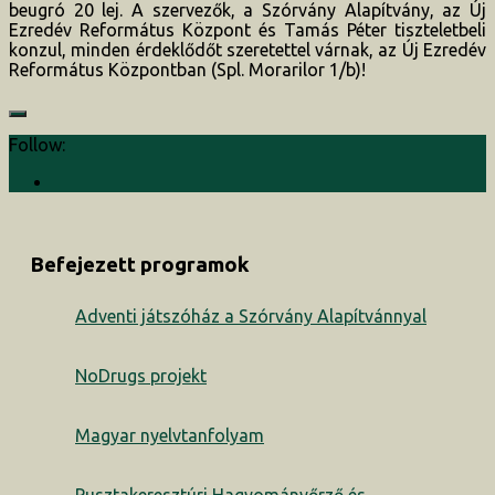
beugró 20 lej. A szervezők, a Szórvány Alapítvány, az Új
Ezredév Református Központ és Tamás Péter tiszteletbeli
konzul, minden érdeklődőt szeretettel várnak, az Új Ezredév
Református Központban (Spl. Morarilor 1/b)!
Follow:
Befejezett programok
Adventi játszóház a Szórvány Alapítvánnyal
NoDrugs projekt
Magyar nyelvtanfolyam