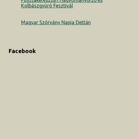
Pusztakeresztúri Hagyományőrző és
Kolbászgyúró Fesztivál
Magyar Szórvány Napja Dettán
Facebook