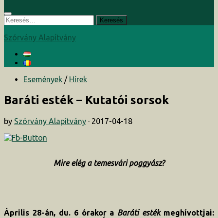
Keresés:
Szórvány Alapítvány
Események
/
Hírek
Baráti esték – Kutatói sorsok
by
Szórvány Alapítvány
·
2017-04-18
Mire elég a temesvári poggyász?
Április 28-án, du. 6 órakor a
Baráti esték
meghívottjai: