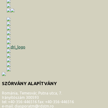
SZÓRVÁNY ALAPÍTVÁNY
Románia, Temesvár, Putna utca, 7.
Irányítószám 300593
tel: +40-356-446516 fax: +40-356-446516
e-mail: diasporatm@rdstm.ro