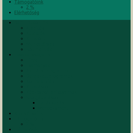
Támogatóink
2 %
Elérhetőség
Bemutatkozunk
Alapítók
Küldetés
Kuratórium
Munkatársak
Rólunk írták
Tevékenységeink
Hírek
Események
Aktuális programok
Befejezett programok
Konferenciák
Kutatások
Képzések/Tanfolyamok
Szolgáltatások
Tanácsadás
Menedzsment
Kiadványaink
Támogatóink
2 %
Elérhetőség