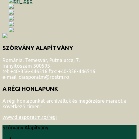
SZÓRVÁNY ALAPÍTVÁNY
Románia, Temesvár, Putna utca, 7.
Irányítószám 300593
tel: +40-356-446516 fax: +40-356-446516
e-mail: diasporatm@rdstm.ro
A RÉGI HONLAPUNK
A régi honlapunkat archíváltuk és megőrzésre maradt a
következő címen:
www.diasporatm.ro/regi
Szórvány Alapítvány