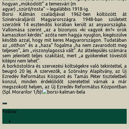
hogyan „múködött” a temesvári (m
agyar) „szúrő/rosta” – legalábbis 1918-ig.
Borsi Kálmán családjával 1962-ben költözött át
Szinérváraljáról Magyarországra. 1948-ban született
szerzőnk 14 esztendős korában került az anyaországba.
Vallomása szerint „az a bizonyos »ki vagyok én?« örök
kamaszkori kérdés” azóta nem hagyja nyugton, kiegészülve
később azzal, hogy mit keres Magyarországon. Tudatában
az „otthon” és a „haza” fogalma „ha nem zavarodott meg
teljesen”, ám „viszonylagossá vált”. Az áttelepülés számára
sem jelentett teljes szakítást, mert „a gyökereket tövestől
kitépni nem lehet”.
A borkóstolóra és szervezési költségekre való tekintettel, a
beugró 20 lej. A szervezők, a Szórvány Alapítvány, az Új
Ezredév Református Központ és Tamás Péter tiszteletbeli
konzul, minden érdeklődőt szeretettel várnak a már
megszokott helyen, az Új Ezredév Református Központban
(Spl. Morarilor 1/b)!
Follow: