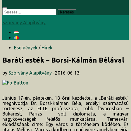
Keresés:
Szórvány Alapítvány
Események
/
Hírek
Baráti esték – Borsi-Kálmán Bélával
by
Szórvány Alapítvány
·
2016-06-13
Június 17-én, pénteken, 18 órai kezdettel, a „Baráti esték”
meghívottja Dr. Borsi-Kálmán Béla, erdélyi származású
történész, az ELTE professzora, több fővárosban –
Bukarest, Párizs – volt diplomata, a magyar
nagykövetségek felelős munkatársa. Temesvári
előadásának címe: Egy város a történelem ködében. Ez
utalás Méliusz, Város a ködben c. regényére, amelyben leírja