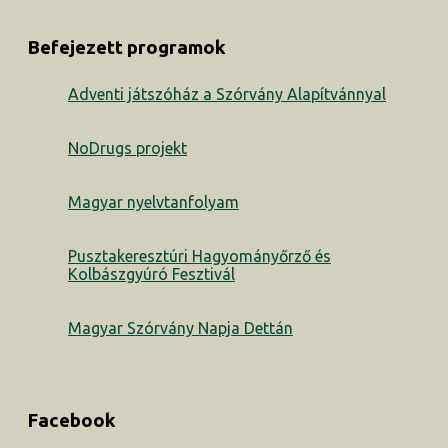
Befejezett programok
Adventi játszóház a Szórvány Alapítvánnyal
NoDrugs projekt
Magyar nyelvtanfolyam
Pusztakeresztúri Hagyományőrző és
Kolbászgyúró Fesztivál
Magyar Szórvány Napja Dettán
Facebook