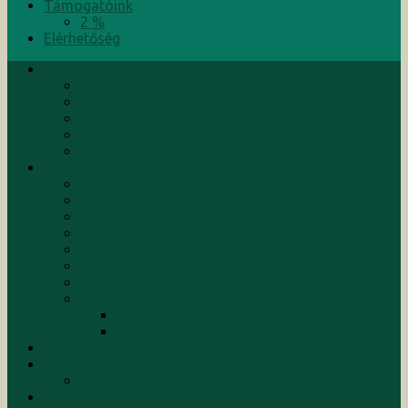
Támogatóink
2 %
Elérhetőség
Bemutatkozunk
Alapítók
Küldetés
Kuratórium
Munkatársak
Rólunk írták
Tevékenységeink
Hírek
Események
Aktuális programok
Befejezett programok
Konferenciák
Kutatások
Képzések/Tanfolyamok
Szolgáltatások
Tanácsadás
Menedzsment
Kiadványaink
Támogatóink
2 %
Elérhetőség