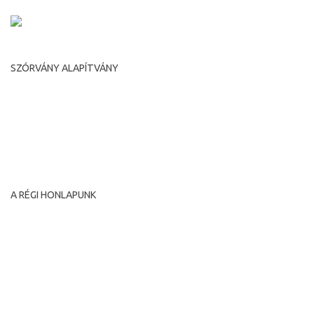
SZÓRVÁNY ALAPÍTVÁNY
Románia, Temesvár, Putna utca, 7.
Irányítószám 300593
tel: +40-356-446516 fax: +40-356-446516
e-mail: diasporatm@rdstm.ro
A RÉGI HONLAPUNK
A régi honlapunkat archíváltuk és megőrzésre maradt a
következő címen:
www.diasporatm.ro/regi