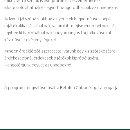
miközben a szülők is nyugodtan elbeszélgethetnek,
kikapcsolódhatnak és együtt hangolódhatnak az ünnepekre.
Adventi játszóházunkban a gyerekek hagyományos népi
fajátékokkal játszhatnak, valamint megismerkedhetnek-, és
egyben ki is próbálhatnak hagyományos foglalkozásokat,
kézműves tevékenységeket.
Minden érdeklődőt szeretettel várunk egy kis szórakozásra,
érdekesebbnél érdekesebb játékok kipróbálására.
Hangolódjunk együtt az ünnepekre!
A program megvalósulását a Bethlen Gábor Alap támogatja.