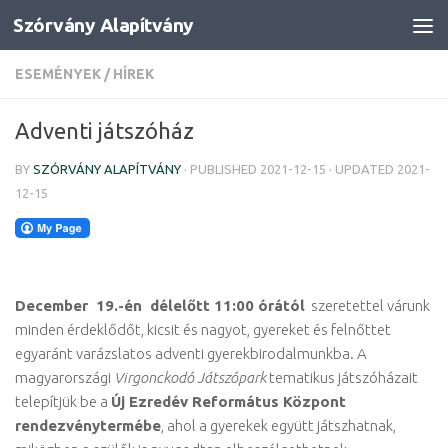
Szórvány Alapítvány
Skip to content
ESEMÉNYEK
/
HÍREK
Adventi játszóház
BY
SZÓRVÁNY ALAPÍTVÁNY
· PUBLISHED
2021-12-15
· UPDATED
2021-
12-15
December 19.-én délelőtt 11:00 órától
szeretettel várunk
minden érdeklődőt, kicsit és nagyot, gyereket és felnőttet
egyaránt varázslatos adventi gyerekbirodalmunkba. A
magyarországi
Virgonckodó Játszópark
tematikus játszóházait
telepítjük be a
Új Ezredév Református Központ
rendezvénytermébe
, ahol a gyerekek együtt játszhatnak,