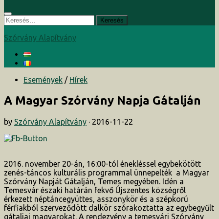
Keresés:
Szórvány Alapítvány
Események
/
Hírek
A Magyar Szórvány Napja Gátalján
by
Szórvány Alapítvány
·
2016-11-22
2016. november 20-án, 16:00-tól énekléssel egybekötött
zenés-táncos kulturális programmal ünnepelték a Magyar
Szórvány Napját Gátalján, Temes megyében. Idén a
Temesvár északi határán fekvő Újszentes községről
érkezett néptáncegyüttes, asszonykör és a szépkorú
férfiakból szerveződött dalkör szórakoztatta az egybegyűlt
gátaljai magyarokat. A rendezvény a temesvári Szórvány