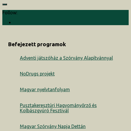
Follow:
Befejezett programok
Adventi játszóház a Szórvány Alapítvánnyal
NoDrugs projekt
Magyar nyelvtanfolyam
Pusztakeresztúri Hagyományőrző és
Kolbászgyúró Fesztivál
Magyar Szórvány Napja Dettán