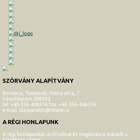
SZÓRVÁNY ALAPÍTVÁNY
Románia, Temesvár, Putna utca, 7.
Irányítószám 300593
tel: +40-356-446516 fax: +40-356-446516
e-mail: diasporatm@rdstm.ro
A RÉGI HONLAPUNK
A régi honlapunkat archíváltuk és megőrzésre maradt a
következő címen: