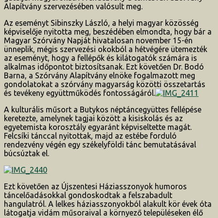
Alapítvány szervezésében valósult meg.
Az eseményt Sibinszky László, a helyi magyar közösség
képviselője nyitotta meg, beszédében elmondta, hogy bár a
Magyar Szórvány Napját hivatalosan november 15-én
ünneplik, mégis szervezési okokból a hétvégére ütemezték
az eseményt, hogy a fellépők és kilátogatók számára is
alkalmas időpontot biztosítsanak. Ezt követően Dr. Bodó
Barna, a Szórvány Alapítvány elnöke fogalmazott meg
gondolatokat a szórvány magyarság közötti összetartás
és tevékeny együttműködés fontosságáról.
A kulturális műsort a Butykos néptáncegyüttes fellépése
keretezte, amelynek tagjai között a kisiskolás és az
egyetemista korosztály egyaránt képviseltette magát.
Felcsíki tánccal nyitottak, majd az estébe forduló
rendezvény végén egy székelyföldi tánc bemutatásával
búcsúztak el.
Ezt követően az Újszentesi Háziasszonyok humoros
táncelőadásokkal gondoskodtak a felszabadult
hangulatról. A lelkes háziasszonyokból alakult kör évek óta
látogatja vidám műsoraival a környező településeken élő