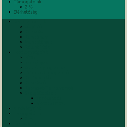
Támogatóink
2 %
Elérhetőség
Bemutatkozunk
Alapítók
Küldetés
Kuratórium
Munkatársak
Rólunk írták
Tevékenységeink
Hírek
Események
Aktuális programok
Befejezett programok
Konferenciák
Kutatások
Képzések/Tanfolyamok
Szolgáltatások
Tanácsadás
Menedzsment
Kiadványaink
Támogatóink
2 %
Elérhetőség