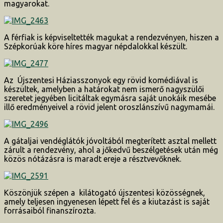
magyarokat.
A férfiak is képviseltették magukat a rendezvényen, hiszen a
Szépkorúak köre híres magyar népdalokkal készült.
Az Újszentesi Háziasszonyok egy rövid komédiával is
készültek, amelyben a határokat nem ismerő nagyszülői
szeretet jegyében licitáltak egymásra saját unokáik mesébe
illő eredményeivel a rövid jelent oroszlánszívű nagymamái.
A gátaljai vendéglátók jóvoltából megterített asztal mellett
zárult a rendezvény, ahol a jőkedvű beszélgetések után még
közös nótázásra is maradt ereje a résztvevőknek.
Köszönjük szépen a kilátogató újszentesi közösségnek,
amely teljesen ingyenesen lépett fel és a kiutazást is saját
forrásaiból finanszírozta.