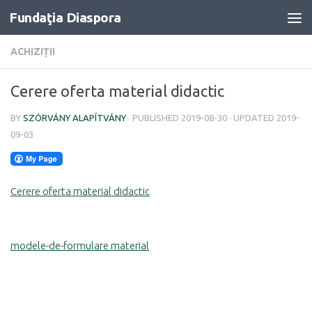
Fundaţia Diaspora
Skip to content
ACHIZIȚII
Cerere oferta material didactic
BY
SZÓRVÁNY ALAPÍTVÁNY
· PUBLISHED
2019-08-30
· UPDATED
2019-
09-03
Cerere oferta material didactic
modele-de-formulare material