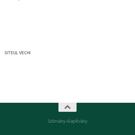
România, Timişoara, str. Putna nr. 7
Cod poştal: 300593
tel: +40-356-446516 fax: +40-356-446516
e-mail: diasporatm@rdstm.ro
SITEUL VECHI
Siteul vechi l-am arhivat, şi poate fi consultat la adresa:
www.diasporatm.ro/regi
Szórvány Alapítvány