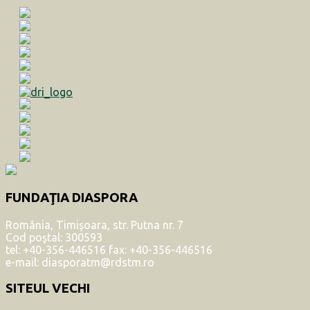
FUNDAŢIA DIASPORA
România, Timişoara, str. Putna nr. 7
Cod poştal: 300593
tel: +40-356-446516 fax: +40-356-446516
e-mail: diasporatm@rdstm.ro
SITEUL VECHI