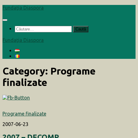
Skip
Fundaţia Diaspora
to
content
Caută
după:
Fundaţia Diaspora
Category:
Programe
finalizate
Programe finalizate
2007-06-23
2007 – DECOMP