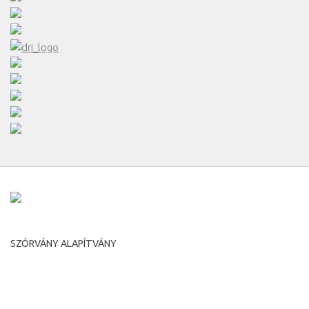
SZÓRVÁNY ALAPÍTVÁNY
Románia, Temesvár, Putna utca, 7.
Irányítószám 300593
tel: +40-356-446516 fax: +40-356-446516