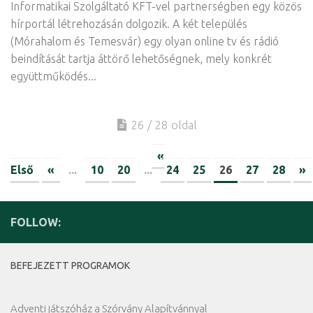
Informatikai Szolgáltató KFT-vel partnerségben egy közös
hírportál létrehozásán dolgozik. A két település
(Mórahalom és Temesvár) egy olyan online tv és rádió
beindítását tartja áttörő lehetőségnek, mely konkrét
együttműködés...
26 / 28 oldal
«
Első
«
...
10
20
...
24
25
26
27
28
»
FOLLOW:
BEFEJEZETT PROGRAMOK
Adventi játszóház a Szórvány Alapítvánnyal