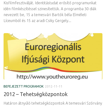
Kisfilmfesztiválját. Identitástudat erősítő programunkat
idén filmkészítéssel szinesítettük. A programba 30 diák
nevezett be, 15 a temesvári Bartók béla Elméleti
Líceumból és 15 az aradi Csiky Gergely...
BEFEJEZETT PROGRAMOK
2012-11-11
2012 – Tehetségközpontok
Határon átnyúló tehetségközpontok A temesvári Szórvány