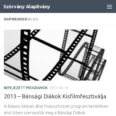
Szórvány Alapítvány
Skip to content
NAPIRENDEN
BLOG
BEFEJEZETT PROGRAMOK
2013-06-10
2013 – Bánsági Diákok Kisfilmfesztiválja
A Balassi Intézet által finanszírozott program keretében
első ízben szerveztük meg a Bánsági Diákok