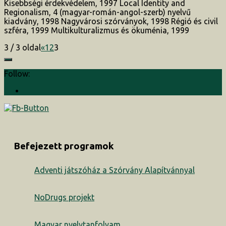
Kisebbségi érdekvédelem, 1997 Local Identity and
Regionalism, 4 (magyar-román-angol-szerb) nyelvű
kiadvány, 1998 Nagyvárosi szórványok, 1998 Régió és civil
szféra, 1999 Multikulturalizmus és ökuménia, 1999
3 / 3 oldal
«
1
2
3
Follow:
Befejezett programok
Adventi játszóház a Szórvány Alapítvánnyal
NoDrugs projekt
Magyar nyelvtanfolyam