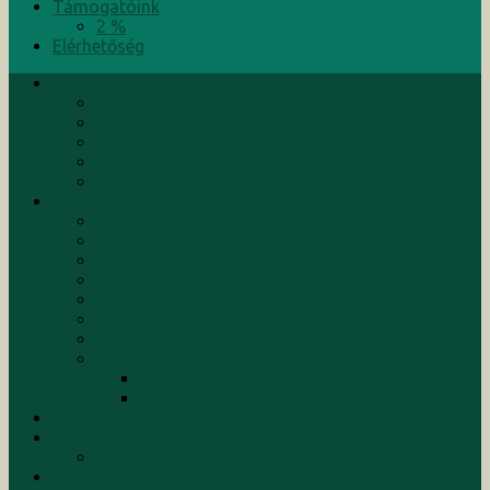
Támogatóink
2 %
Elérhetőség
Bemutatkozunk
Alapítók
Küldetés
Kuratórium
Munkatársak
Rólunk írták
Tevékenységeink
Hírek
Események
Aktuális programok
Befejezett programok
Konferenciák
Kutatások
Képzések/Tanfolyamok
Szolgáltatások
Tanácsadás
Menedzsment
Kiadványaink
Támogatóink
2 %
Elérhetőség