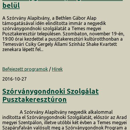
belül
A Szórvány Alapítvány, a Bethlen Gábor Alap
támogatásával idén elindította immár a negyedik
szórványgondnoki szolgálatát a Temes megyei
Pusztakeresztúr településen. Szombaton, november 19-én,
19:00 órai kezdettel a pusztakeresztúri kultúrotthonban a
Temesvári Csiky Gergely Állami Színház Shake Kvartett
zenekara lépett fel...
Befejezett programok
/
Hírek
2016-10-27
Szórványgondnoki Szolgálat
Pusztakeresztúron
A Szórvány Alapítvány negyedik alkalommal
indította el Szórványgondnoki Szolgálatát, először az Arad
megyei Szentpálon, illetve utóbbi két évben a Temes megyei
Szapáryfalván valósult meg a Szórványgondnok Program a