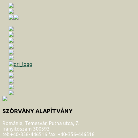
SZÓRVÁNY ALAPÍTVÁNY
Románia, Temesvár, Putna utca, 7.
Irányítószám 300593
tel: +40-356-446516 fax: +40-356-446516