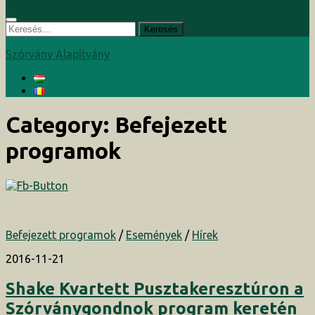
Keresés:
Szórvány Alapítvány
Category:
Befejezett
programok
Befejezett programok
/
Események
/
Hírek
2016-11-21
Shake Kvartett Pusztakeresztúron a
Szórványgondnok program keretén