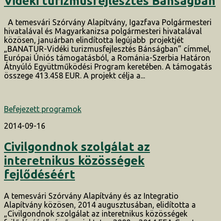
Vidéki turizmusfejlesztés Bánságban
A temesvári Szórvány Alapítvány, Igazfava Polgármesteri
hivatalával és Magyarkanizsa polgármesteri hivatalával
közösen, januárban elindította legújabb projektjét
„BANATUR-Vidéki turizmusfejlesztés Bánságban” címmel,
Európai Úniós támogatásból, a Románia-Szerbia Határon
Átnyúló Együttműködési Program keretében. A támogatás
összege 413.458 EUR. A projekt célja a...
Befejezett programok
2014-09-16
Civilgondnok szolgálat az
interetnikus közösségek
fejlődéséért
A temesvári Szórvány Alapítvány és az Integratio
Alapítvány közösen, 2014 augusztusában, elidította a
„Civilgondnok szolgálat az interetnikus közösségek