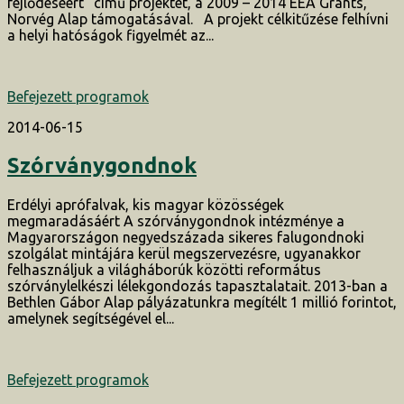
fejlődéséért” című projektet, a 2009 – 2014 EEA Grants,
Norvég Alap támogatásával. A projekt célkitűzése felhívni
a helyi hatóságok figyelmét az...
Befejezett programok
2014-06-15
Szórványgondnok
Erdélyi aprófalvak, kis magyar közösségek
megmaradásáért A szórványgondnok intézménye a
Magyarországon negyedszázada sikeres falugondnoki
szolgálat mintájára kerül megszervezésre, ugyanakkor
felhasználjuk a világháborúk közötti református
szórványlelkészi lélekgondozás tapasztalatait. 2013-ban a
Bethlen Gábor Alap pályázatunkra megítélt 1 millió forintot,
amelynek segítségével el...
Befejezett programok