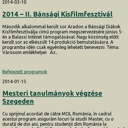
2014-03-10
2014 – II. Bánsági Kisfilmfesztivál
Második alkalommal került sor Aradon a Bánsági Diákok
Kisfilmfesztiválja című program megszervezésére június 5-
én a Balassi Intézet támogatásával. Nagy közönség előtt
került sor az elkészült 14 produkció bemutatásásra. A
programba idén csak egyénileg lehetett benevezni. Téma:
Városom emlékhelyei Az...
Befejezett programok
2014-01-15
Mesteri tanulmányok végzése
Szegeden
Cu sprijinul acordat de către MOL România, în cadrul
acestui program asigurăm locuri la studii Master, cu o
durată de doi ani, pentru studenții dim România la