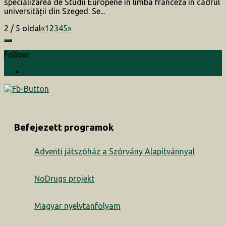
specializarea de Studii Europene în limba franceză în cadrul
universității din Szeged. Se...
2 / 5 oldal
«
1
2
3
4
5
»
Follow:
Befejezett programok
Adventi játszóház a Szórvány Alapítvánnyal
NoDrugs projekt
Magyar nyelvtanfolyam