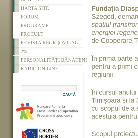
Fundația Dias
HARTA SITE
Szeged, demarea
FORUM
spațiul transfr
PROGRAME
energiei regene
PROCULT
de Cooperare T
REVISTA RÉGI(J)ÓVILÁG
2%
În prima parte a 
PERSONALITĂȚI BĂNĂȚENI
pentru a primi o
RADIO ON-LINE
regiunii.
În cursul anului
CAUTĂ
Timișoara și la S
cu scopul de a s
acestuia pentru 
Scopul proiectul