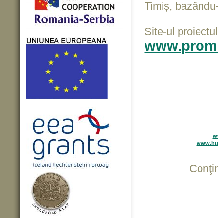
Timiș, bazându-
Site-ul proiectu
www.promo
w
www.hun
Conţin