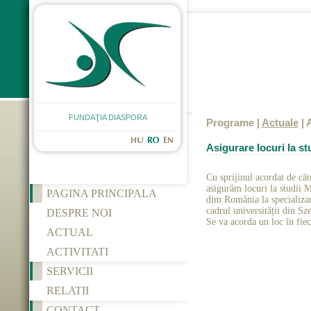
FUNDAŢIA DIASPORA
Programe |
Actuale
| 
Asigurare locuri la st
Cu sprijinul acordat de c
asigurăm locuri la studii M
PAGINA PRINCIPALA
dim România la specializar
cadrul universității din Sz
DESPRE NOI
Se va acorda un loc în fie
ACTUAL
ACTIVITATI
SERVICII
RELATII
CONTACT