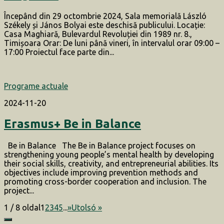
Începând din 29 octombrie 2024, Sala memorială László
Székely și János Bolyai este deschisă publicului. Locație:
Casa Maghiară, Bulevardul Revoluției din 1989 nr. 8.,
Timișoara Orar: De luni până vineri, în intervalul orar 09:00 –
17:00 Proiectul face parte din...
Programe actuale
2024-11-20
Erasmus+ Be in Balance
Be in Balance The Be in Balance project focuses on
strengthening young people’s mental health by developing
their social skills, creativity, and entrepreneurial abilities. Its
objectives include improving prevention methods and
promoting cross-border cooperation and inclusion. The
project...
1 / 8 oldal
1
2
3
4
5
...
»
Utolsó »