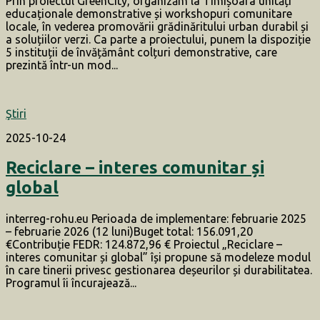
Prin proiectul GreenCity, organizăm la Timișoara unități
educaționale demonstrative și workshopuri comunitare
locale, în vederea promovării grădinăritului urban durabil și
a soluțiilor verzi. Ca parte a proiectului, punem la dispoziție
5 instituții de învățământ colțuri demonstrative, care
prezintă într-un mod...
Ştiri
2025-10-24
Reciclare – interes comunitar și
global
interreg-rohu.eu Perioada de implementare: februarie 2025
– februarie 2026 (12 luni)Buget total: 156.091,20
€Contribuție FEDR: 124.872,96 € Proiectul „Reciclare –
interes comunitar și global” își propune să modeleze modul
în care tinerii privesc gestionarea deșeurilor și durabilitatea.
Programul îi încurajează...