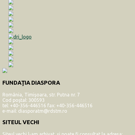
FUNDAŢIA DIASPORA
România, Timişoara, str. Putna nr. 7
Cod poştal: 300593
tel: +40-356-446516 fax: +40-356-446516
e-mail: diasporatm@rdstm.ro
SITEUL VECHI
Siteul vechi l-am arhivat, şi poate fi consultat la adresa: