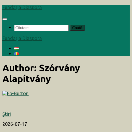
Skip
Fundaţia Diaspora
to
content
Caută
după:
Fundaţia Diaspora
Author:
Szórvány
Alapítvány
Ştiri
2026-07-17