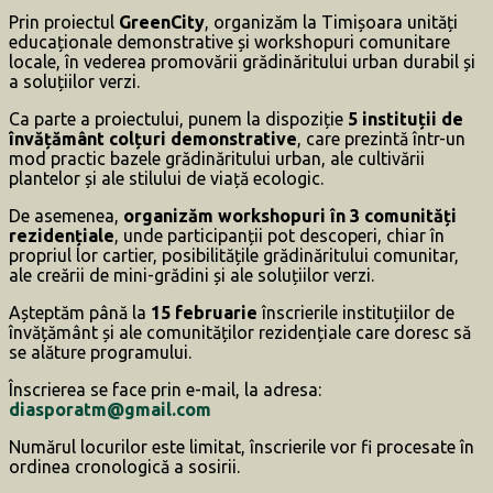
Prin proiectul
GreenCity
, organizăm la Timișoara unități
educaționale demonstrative și workshopuri comunitare
locale, în vederea promovării grădinăritului urban durabil și
a soluțiilor verzi.
Ca parte a proiectului, punem la dispoziție
5 instituții de
învățământ colțuri demonstrative
, care prezintă într-un
mod practic bazele grădinăritului urban, ale cultivării
plantelor și ale stilului de viață ecologic.
De asemenea,
organizăm workshopuri în 3 comunități
rezidențiale
, unde participanții pot descoperi, chiar în
propriul lor cartier, posibilitățile grădinăritului comunitar,
ale creării de mini-grădini și ale soluțiilor verzi.
Așteptăm până la
15 februarie
înscrierile instituțiilor de
învățământ și ale comunităților rezidențiale care doresc să
se alăture programului.
Înscrierea se face prin e-mail, la adresa:
diasporatm@gmail.com
Numărul locurilor este limitat, înscrierile vor fi procesate în
ordinea cronologică a sosirii.