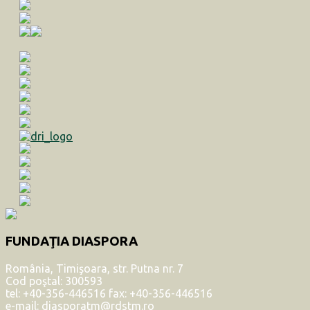
FUNDAŢIA DIASPORA
România, Timişoara, str. Putna nr. 7
Cod poştal: 300593
tel: +40-356-446516 fax: +40-356-446516
e-mail: diasporatm@rdstm.ro