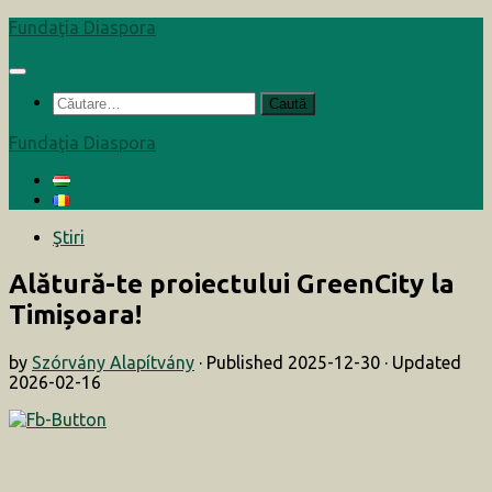
Skip
Fundaţia Diaspora
to
content
Caută
după:
Fundaţia Diaspora
Ştiri
Alătură-te proiectului GreenCity la
Timișoara!
by
Szórvány Alapítvány
· Published
2025-12-30
· Updated
2026-02-16