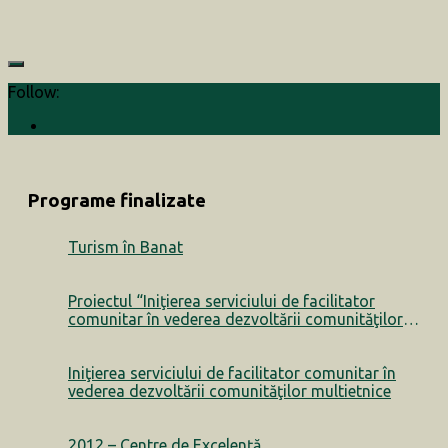
Follow:
Programe finalizate
Turism în Banat
Proiectul “Iniţierea serviciului de facilitator
comunitar în vederea dezvoltării comunităţilor
multietnice” a luat sfârșit
Iniţierea serviciului de facilitator comunitar în
vederea dezvoltării comunităţilor multietnice
2012 – Centre de Excelență