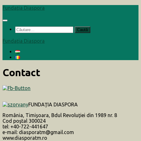
Skip
Fundaţia Diaspora
to
content
Caută
după:
Fundaţia Diaspora
Contact
FUNDAŢIA DIASPORA
România, Timişoara, Bdul Revoluției din 1989 nr. 8
Cod poştal 300024
tel: +40-722-441647
e-mail: diasporatm@gmail.com
www.diasporatm.ro