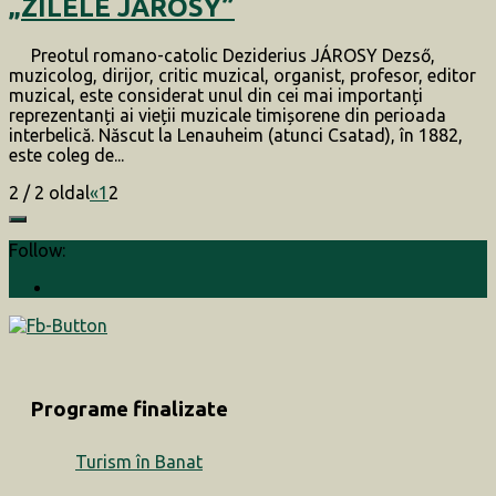
„ZILELE JÁROSY”
Preotul romano-catolic Deziderius JÁROSY Dezső,
muzicolog, dirijor, critic muzical, organist, profesor, editor
muzical, este considerat unul din cei mai importanți
reprezentanți ai vieții muzicale timișorene din perioada
interbelică. Născut la Lenauheim (atunci Csatad), în 1882,
este coleg de...
2 / 2 oldal
«
1
2
Follow:
Programe finalizate
Turism în Banat