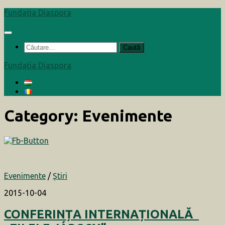
Skip
Fundaţia Diaspora
to
content
Caută
după:
Fundaţia Diaspora
Category:
Evenimente
Evenimente
/
Ştiri
2015-10-04
CONFERINȚA INTERNAȚIONALĂ