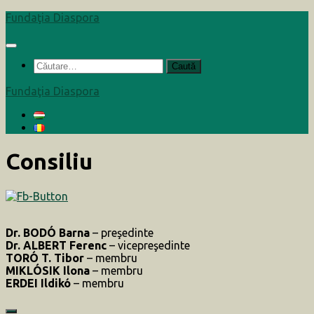
Skip
Fundaţia Diaspora
to
content
Caută
după:
Fundaţia Diaspora
Consiliu
Dr. BODÓ Barna
– preşedinte
Dr. ALBERT Ferenc
– vicepreşedinte
TORÓ T. Tibor
– membru
MIKLÓSIK Ilona
– membru
ERDEI Ildikó
– membru