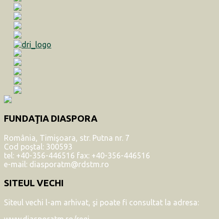
FUNDAŢIA DIASPORA
România, Timişoara, str. Putna nr. 7
Cod poştal: 300593
tel: +40-356-446516 fax: +40-356-446516
e-mail: diasporatm@rdstm.ro
SITEUL VECHI
Siteul vechi l-am arhivat, şi poate fi consultat la adresa:
www.diasporatm.ro/regi