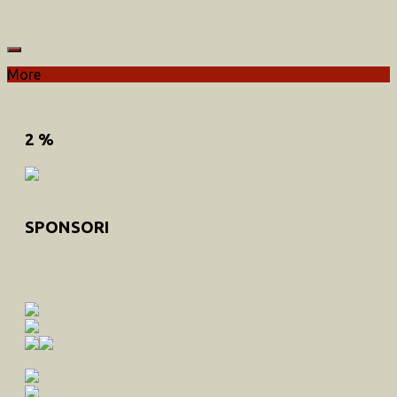
More
2 %
SPONSORI