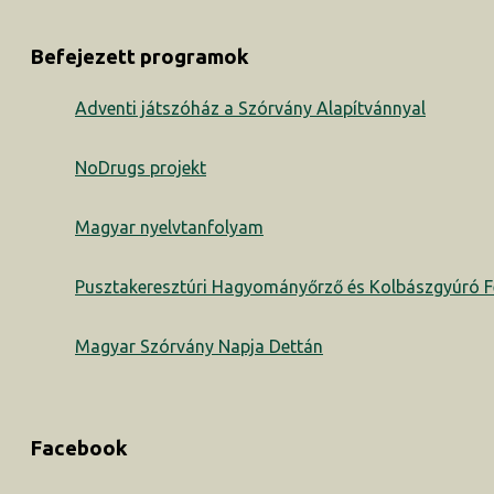
Befejezett programok
Adventi játszóház a Szórvány Alapítvánnyal
NoDrugs projekt
Magyar nyelvtanfolyam
Pusztakeresztúri Hagyományőrző és Kolbászgyúró Fe
Magyar Szórvány Napja Dettán
Facebook