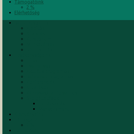
Támogatóink
2 %
Elérhetőség
Bemutatkozunk
Alapítók
Küldetés
Kuratórium
Munkatársak
Rólunk írták
Tevékenységeink
Hírek
Események
Aktuális programok
Befejezett programok
Konferenciák
Kutatások
Képzések/Tanfolyamok
Szolgáltatások
Tanácsadás
Menedzsment
Kiadványaink
Támogatóink
2 %
Elérhetőség