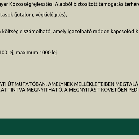
ar Közösségfejlesztési Alapból biztosított támogatás terhér
sok (jutalom, végkielégítés);
n költség elszámolható, amely igazolható módon kapcsolódik
00 lej, maximum 1000 lej.
ATI ÚTMUTATÓBAN, AMELYNEK MELLÉKLETEIBEN MEGTALÁ
KATTINTVA MEGNYITHATÓ, A MEGNYITÁST KÖVETŐEN PEDI