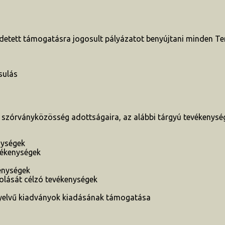
etett támogatásra jogosult pályázatot benyújtani minden Te
sulás
r szórványközösség adottságaira, az alábbi tárgyú tevékenys
nységek
vékenységek
kenységek
olását célzó tevékenységek
nyelvű kiadványok kiadásának támogatása