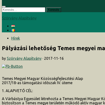
Keresés:
Szórvány Alapítvány
Hírek
Pályázási lehetőség Temes megyei m
by
Szórvány Alapítvány
·
2017-11-16
Temes Megyei Magyar Közösségfejlesztési Alap
2017/18-as támogatási időszak IV. üteme
1. ALAPVETŐ CÉL:
A Várbástya Egyesület létrehozta a Temes Megyei Magyar Kö
biztosítson a Temes megye területén működő aktív magyar k