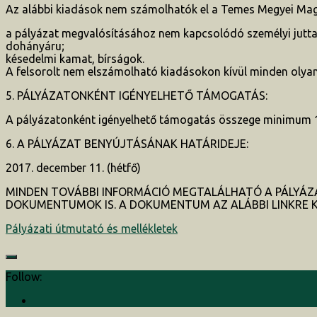
Az alábbi kiadások nem számolhatók el a Temes Megyei Magy
a pályázat megvalósításához nem kapcsolódó személyi juttatá
dohányáru;
késedelmi kamat, bírságok.
A felsorolt nem elszámolható kiadásokon kívül minden olya
5. PÁLYÁZATONKÉNT IGÉNYELHETŐ TÁMOGATÁS:
A pályázatonként igényelhető támogatás összege minimum 1
6. A PÁLYÁZAT BENYÚJTÁSÁNAK HATÁRIDEJE:
2017. december 11. (hétfő)
MINDEN TOVÁBBI INFORMÁCIÓ MEGTALÁLHATÓ A PÁLYÁZ
DOKUMENTUMOK IS. A DOKUMENTUM AZ ALÁBBI LINKRE 
Pályázati útmutató és mellékletek
Follow: