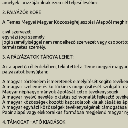
amelyek hozzájárulnak ezen cél teljesüléséhez.
2. PÁLYÁZÓK KÖRE
A Temes Megyei Magyar Közösségfejlesztési Alapból meghird
civil szervezet
egyházi jogi személy
jogi személyiséggel nem rendelkező szervezet vagy csoporto
természetes személy.
3. A PÁLYÁZATOK TÁRGYA LEHET:
Az alapvető cél érdekében, tekintettel a Teme megyei magya
pályázatot benyújtani:
A magyar történelem ismeretének elmélyítését segítő tevéke
A magyar szellemi- és kultúrkincs megerősítését szolgáló te
Magyar néphagyományok ápolását célzó tevékenységek
A magyar nyelvű nevelés-oktatás színvonalát fejlesztő tevé
A magyar közösségek közötti kapcsolatok kialakítását és áp
A magyar egyházi közösségek tevékenységének támogatása
Papír alapú vagy elektornikus formában megjelenő magyar 
4. TÁMOGATHATÓ KIADÁSOK: